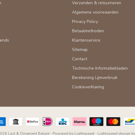
n
Verzenden & retourneren
Algemene voorwaarden
n
Privacy Policy
Betaalmethoden
rends
Klantenservice
Sitemap
Contact
Technische Informatiebladen
Berekening Lijmverbruik
Cookieverklaring
026 Lijst & Ornament België
- Powered by
Lightspeed
-
Lightspeed design
b