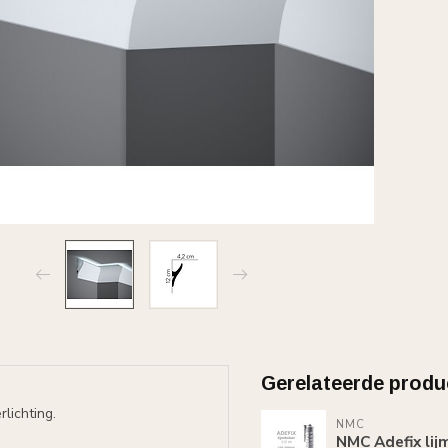
Gerelateerde produ
lichting.
NMC
NMC Adefix lij