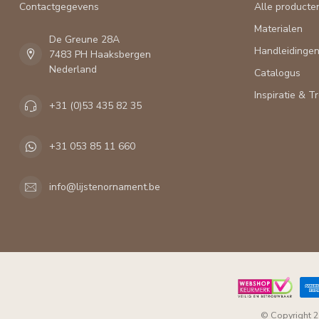
Contactgegevens
Alle producte
Materialen
De Greune 28A
Handleidinge
7483 PH Haaksbergen
Nederland
Catalogus
Inspiratie & T
+31 (0)53 435 82 35
+31 053 85 11 660
info@lijstenornament.be
© Copyright 2