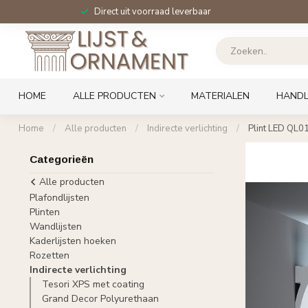
Direct uit voorraad leverbaar
HOME
ALLE PRODUCTEN
MATERIALEN
HANDL
Home
/
Alle producten
/
Indirecte verlichting
/
Plint LED QL0
Categorieën
Alle producten
Plafondlijsten
Plinten
Wandlijsten
Kaderlijsten hoeken
Rozetten
Indirecte verlichting
Tesori XPS met coating
Grand Decor Polyurethaan