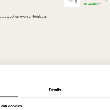
Op voorraad
stootvast en overschilderbaar.
ker.
met alle soorten verf.
Details
 van cookies