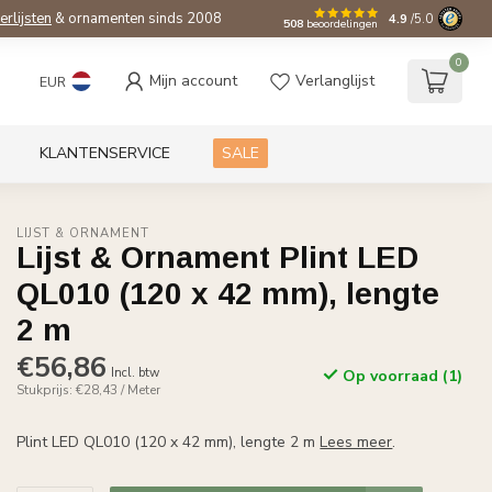
ierlijsten
& ornamenten sinds 2008
4.9
/5.0
508
beoordelingen
0
Mijn account
Verlanglijst
EUR
KLANTENSERVICE
SALE
LIJST & ORNAMENT
Lijst & Ornament Plint LED
QL010 (120 x 42 mm), lengte
2 m
€56,86
Incl. btw
Op voorraad (1)
Stukprijs: €28,43 / Meter
Plint LED QL010 (120 x 42 mm), lengte 2 m
Lees meer
.