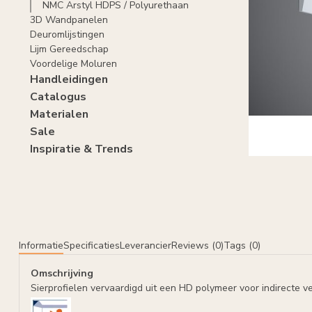
NMC Arstyl HDPS / Polyurethaan
3D Wandpanelen
Deuromlijstingen
Lijm Gereedschap
Voordelige Moluren
Handleidingen
Catalogus
Materialen
Sale
Inspiratie & Trends
Informatie
Specificaties
Leverancier
Reviews (0)
Tags (0)
Omschrijving
Sierprofielen vervaardigd uit een HD polymeer voor indirecte ver