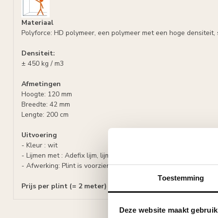
Materiaal
Polyforce: HD polymeer, een polymeer met een hoge densiteit, 
Densiteit:
± 450 kg / m3
Afmetingen
Hoogte: 120 mm
Breedte: 42 mm
Lengte: 200 cm
Uitvoering
- Kleur : wit
- Lijmen met : Adefix lijm, lijmverbruik: 7 - 8 meter lijst per lijmko
- Afwerking: Plint is voorzien van een primer, overschilderbaar 
Toestemming
Prijs per plint (= 2 meter)
Deze website maakt gebruik