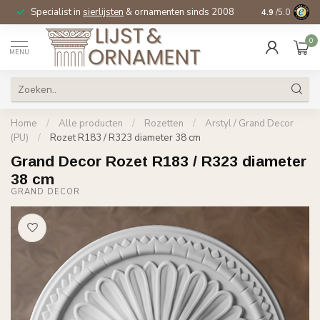
Specialist in
sierlijsten
& ornamenten sinds 2008
4.9
/5.0
0
MENU
Home
/
Alle producten
/
Rozetten
/
Arstyl / Grand Decor
(PU)
/
Rozet R183 / R323 diameter 38 cm
Grand Decor Rozet R183 / R323 diameter
38 cm
GRAND DECOR