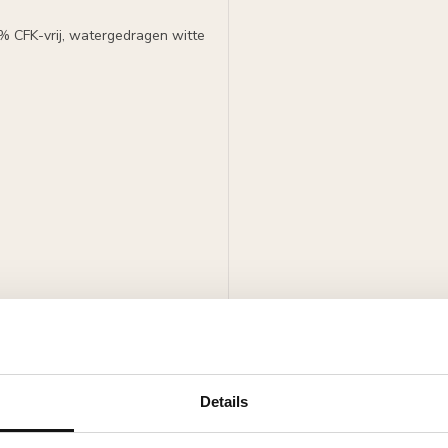
0% CFK-vrij, watergedragen witte
delen.
Details
itte primer, overschilderbaar
rven.