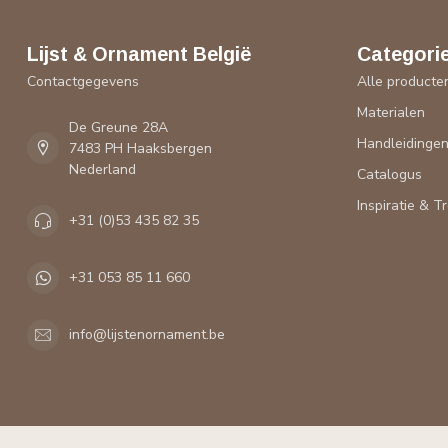
Lijst & Ornament België
Categori
Contactgegevens
Alle producte
Materialen
De Greune 28A
Handleidinge
7483 PH Haaksbergen
Nederland
Catalogus
Inspiratie & T
+31 (0)53 435 82 35
+31 053 85 11 660
info@lijstenornament.be