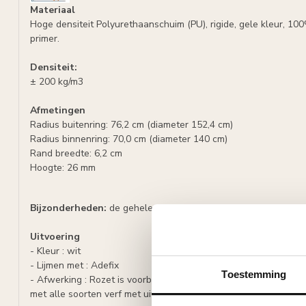
Materiaal
Hoge densiteit Polyurethaanschuim (PU), rigide, gele kleur, 10
primer.
Densiteit:
± 200 kg/m3
Afmetingen
Radius buitenring: 76,2 cm (diameter 152,4 cm)
Radius binnenring: 70,0 cm (diameter 140 cm)
Rand breedte: 6,2 cm
Hoogte: 26 mm
Bijzonderheden:
de gehele rozetring wordt opgebouwd uit 4 
Uitvoering
- Kleur : wit
- Lijmen met : Adefix
Toestemming
- Afwerking : Rozet is voorbehandeld met een watergedragen w
met alle soorten verf met uitzondering van silicaathoudende ve