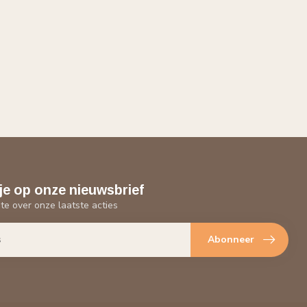
je op onze nieuwsbrief
gte over onze laatste acties
Abonneer