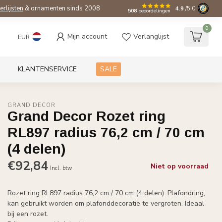
ierlijsten
& ornamenten sinds 2008
4.9
/5.0
508
beoordelingen
0
Mijn account
Verlanglijst
EUR
KLANTENSERVICE
SALE
GRAND DECOR
Grand Decor Rozet ring
RL897 radius 76,2 cm / 70 cm
(4 delen)
€92,84
Niet op voorraad
Incl. btw
Rozet ring RL897 radius 76,2 cm / 70 cm (4 delen). Plafondring,
kan gebruikt worden om plafonddecoratie te vergroten. Ideaal
bij een rozet.