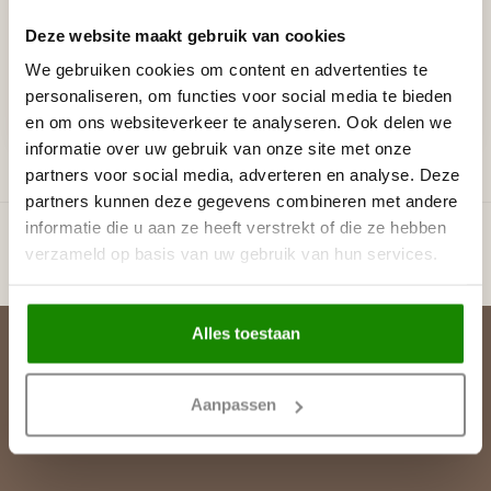
lengte 2 m, PU - LED
lengte 2 m, PU - LED
Deze website maakt gebruik van cookies
sierlijst voor indirecte
sierlijst voor indirecte /
verlichting
directe verlichting
We gebruiken cookies om content en advertenties te
€34,88
€99,54
personaliseren, om functies voor social media te bieden
Stukprijs: €17,44 / Meter
Stukprijs: €49,77 / Meter
en om ons websiteverkeer te analyseren. Ook delen we
Op voorraad (22)
Niet op voorraad
informatie over uw gebruik van onze site met onze
partners voor social media, adverteren en analyse. Deze
partners kunnen deze gegevens combineren met andere
Toon
1
-
6
van 6
informatie die u aan ze heeft verstrekt of die ze hebben
verzameld op basis van uw gebruik van hun services.
Alles toestaan
Abonneer je op onze nieuwsbrief
Blijf op de hoogte over onze laatste acties
Aanpassen