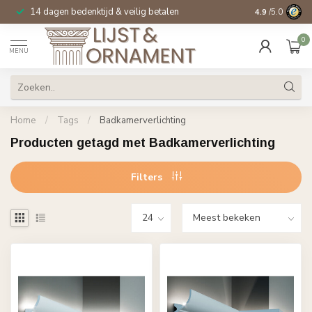
14 dagen bedenktijd & veilig betalen
Specialist in
si
4.9
/5.0
0
MENU
Home
/
Tags
/
Badkamerverlichting
Producten getagd met Badkamerverlichting
Filters