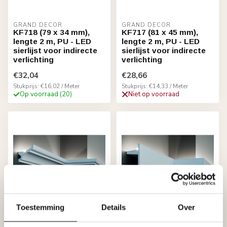
GRAND DECOR
GRAND DECOR
KF718 (79 x 34 mm),
KF717 (81 x 45 mm),
lengte 2 m, PU - LED
lengte 2 m, PU - LED
sierlijst voor indirecte
sierlijst voor indirecte
verlichting
verlichting
€32,04
€28,66
Stukprijs: €16,02 / Meter
Stukprijs: €14,33 / Meter
Op voorraad (20)
Niet op voorraad
Toestemming
Details
Over
GRAND DECOR
GRAND DECOR
KF716 (79 x 80 mm),
KF722 (201 x 80 mm),