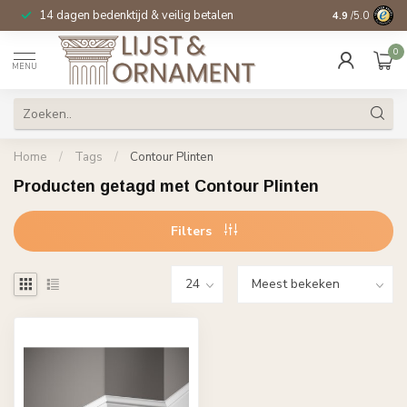
14 dagen bedenktijd & veilig betalen
Specialist in
si
4.9
/5.0
0
MENU
Home
/
Tags
/
Contour Plinten
Producten getagd met Contour Plinten
Filters