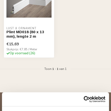
LIJST & ORNAMENT
Plint MD018 (80 x 13
mm), lengte 2 m
€15,69
Stukprijs: €7,85 / Meter
Op voorraad (26)
Toon
1
-
1
van 1
Abonneer je op onze nieuwsbrief
Blijf op de hoogte over onze laatste acties