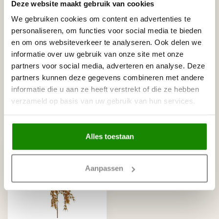
Deze website maakt gebruik van cookies
HOMESTAR
Homestar SET Polystyreenzaag
€30,00
We gebruiken cookies om content en advertenties te
en Verstekbak
personaliseren, om functies voor social media te bieden
Op voorraad
en om ons websiteverkeer te analyseren. Ook delen we
informatie over uw gebruik van onze site met onze
HOMESTAR
Homestar S50 (50 x 40 mm),
partners voor social media, adverteren en analyse. Deze
€5,00
lengte 2 m
partners kunnen deze gegevens combineren met andere
Op voorraad
informatie die u aan ze heeft verstrekt of die ze hebben
verzameld op basis van uw gebruik van hun services.
Recent bekeken
Alles toestaan
Aanpassen