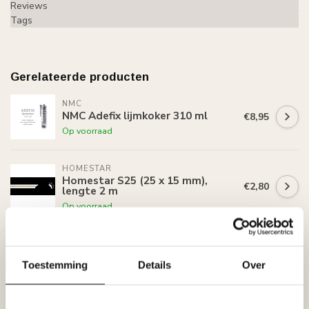
Reviews
Tags
Gerelateerde producten
NMC
NMC Adefix lijmkoker 310 ml
€8,95
Op voorraad
HOMESTAR
Homestar S25 (25 x 15 mm),
€2,80
lengte 2 m
Op voorraad
HOMESTAR
Homestar C100 (70 x 70 mm),
€9,60
lengte 2 m
Toestemming
Details
Over
Op voorraad