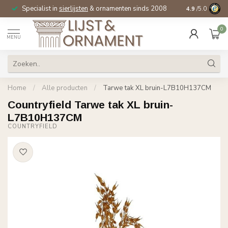
Specialist in
sierlijsten
& ornamenten sinds 2008
4.9
/5.0
0
MENU
Home
/
Alle producten
/
Tarwe tak XL bruin-L7B10H137CM
Countryfield Tarwe tak XL bruin-
L7B10H137CM
COUNTRYFIELD