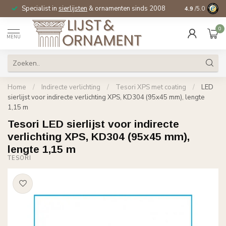
Specialist in
sierlijsten
& ornamenten sinds 2008
4.9
/5.0
0
MENU
Home
/
Indirecte verlichting
/
Tesori XPS met coating
/
LED
sierlijst voor indirecte verlichting XPS, KD304 (95x45 mm), lengte
1,15 m
Tesori LED sierlijst voor indirecte
verlichting XPS, KD304 (95x45 mm),
lengte 1,15 m
TESORI