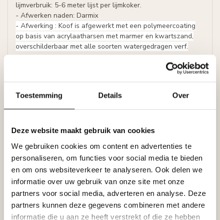
lijmverbruik: 5-6 meter lijst per lijmkoker.
- Afwerken naden: Darmix
- Afwerking : Koof is afgewerkt met een polymeercoating
op basis
van
acrylaatharsen
met
marmer en
kwartszand
,
overschilderbaar met alle soorten watergedragen verf.
Prijs per lijst (= lengte 1,15 meter)
LED-strip niet inbegrepen.
Toestemming
Details
Over
Folder Tesori LED profielen voor indirecte
verlichting
Deze website maakt gebruik van cookies
Specificaties
We gebruiken cookies om content en advertenties te
Leverancier
personaliseren, om functies voor social media te bieden
Reviews
en om ons websiteverkeer te analyseren. Ook delen we
Tags
informatie over uw gebruik van onze site met onze
partners voor social media, adverteren en analyse. Deze
partners kunnen deze gegevens combineren met andere
Gerelateerde producten
informatie die u aan ze heeft verstrekt of die ze hebben