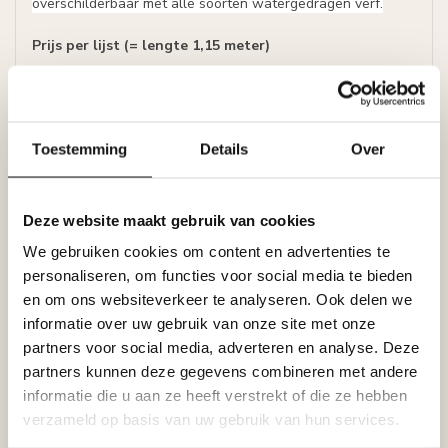
overschilderbaar met alle soorten watergedragen verf.
Prijs per lijst (= lengte 1,15 meter)
LED-strip niet inbegrepen.
Folder Tesori LED profielen voor indirecte
Toestemming
Details
Over
verlichting
Specificaties
Deze website maakt gebruik van cookies
Leverancier
Reviews
We gebruiken cookies om content en advertenties te
Tags
personaliseren, om functies voor social media te bieden
en om ons websiteverkeer te analyseren. Ook delen we
informatie over uw gebruik van onze site met onze
Gerelateerde producten
partners voor social media, adverteren en analyse. Deze
partners kunnen deze gegevens combineren met andere
BISON
informatie die u aan ze heeft verstrekt of die ze hebben
Bison Polymax High Tack
€11,95
Express (425 gram)
verzameld op basis van uw gebruik van hun services.
Op voorraad