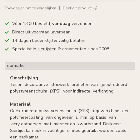
Toevoegen om te vergelijken
Deel dit product
Vóór 13:00 besteld,
vandaag
verzonden!
Direct uit voorraad leverbaar
14 dagen bedenktijd & veilig betalen
Specialist in
sierlijsten
& ornamenten sinds 2008
Informatie
Omschrijving
Tesori
, decoratieve
stucwerk
profielen van
geëxtrudeerd
polystyreenschuim
(
XPS)
voor indirecte
verlichting!
Materiaal
Geëxtrudeerd polystyreenschuim
(
XPS), afgewerkt met een
polymeercoating
van ongeveer
1
mm
op basis
van
acrylaatharsen
met
marmer en
kwartszand
. Drukvast.
Sierlijst kan ook in vochtige ruimtes gebruikt worden zoals
een badkamer.