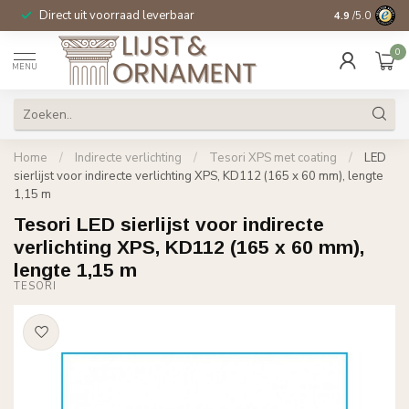
Direct uit voorraad leverbaar
14 dagen beden
4.9
/5.0
0
MENU
Home
/
Indirecte verlichting
/
Tesori XPS met coating
/
LED
sierlijst voor indirecte verlichting XPS, KD112 (165 x 60 mm), lengte
1,15 m
Tesori LED sierlijst voor indirecte
verlichting XPS, KD112 (165 x 60 mm),
lengte 1,15 m
TESORI