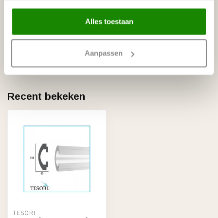
TESORI
Alles toestaan
Tesori Darmix voegmiddel voor
Tesori LED-profielen - Emmer
€22,17
1,5 kg
Aanpassen
Op voorraad
Recent bekeken
TESORI