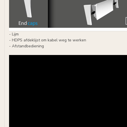
- Lijm
- HDPS afdeklijst om kabel weg te werken
- Afstandbediening