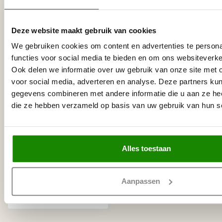
Deze website maakt gebruik van cookies
We gebruiken cookies om content en advertenties te persona
functies voor social media te bieden en om ons websiteverke
Ook delen we informatie over uw gebruik van onze site met 
voor social media, adverteren en analyse. Deze partners ku
gegevens combineren met andere informatie die u aan ze heef
die ze hebben verzameld op basis van uw gebruik van hun s
VIDELLA
COMPLEET LED
Systeem met 5 meter
sierlijst met
ophangsysteem,
transformator,
Alles toestaan
ledverlichting, lijm,
eindkapje, afdeklijst
incl. afstandbediening
Aanpassen
€157,50
Niet op voorraad