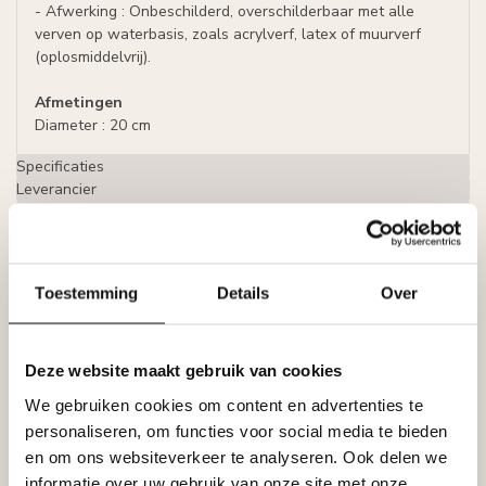
- Afwerking : Onbeschilderd, overschilderbaar met alle
verven op waterbasis, zoals acrylverf, latex of muurverf
(oplosmiddelvrij).
Afmetingen
Diameter : 20 cm
Specificaties
Leverancier
Reviews
Tags
Toestemming
Details
Over
Gerelateerde producten
HOMESTAR
Deze website maakt gebruik van cookies
Homestar Lijmkoker SX100 (490
€8,95
g)
We gebruiken cookies om content en advertenties te
Op voorraad
personaliseren, om functies voor social media te bieden
en om ons websiteverkeer te analyseren. Ook delen we
informatie over uw gebruik van onze site met onze