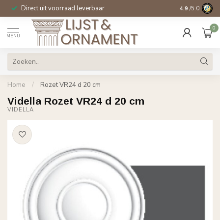
Direct uit voorraad leverbaar
14 dagen beden
4.9
/5.0
0
MENU
Home
/
Rozet VR24 d 20 cm
Vidella Rozet VR24 d 20 cm
VIDELLA