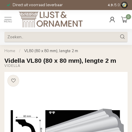
Direct uit voorraad leverbaar
14 dagen beden
4.9
/5.0
0
MENU
Home
/
VL80 (80 x 80 mm), lengte 2 m
Vidella VL80 (80 x 80 mm), lengte 2 m
VIDELLA