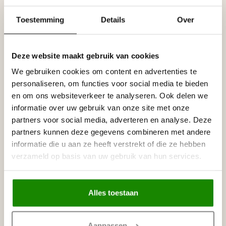
Toestemming
Details
Over
Gerelateerde producten
HOMESTAR
Homestar Lijmkoker SX100 (490
Deze website maakt gebruik van cookies
€8,95
g)
We gebruiken cookies om content en advertenties te
Op voorraad
personaliseren, om functies voor social media te bieden
en om ons websiteverkeer te analyseren. Ook delen we
HOMESTAR
Homestar SET Polystyreenzaag
informatie over uw gebruik van onze site met onze
€30,00
en Verstekbak
partners voor social media, adverteren en analyse. Deze
Op voorraad
partners kunnen deze gegevens combineren met andere
informatie die u aan ze heeft verstrekt of die ze hebben
NMC
verzameld op basis van uw gebruik van hun services.
NMC Verstekbak MDF voor
€19,95
sierlijsten t/m 8 cm, (Small)
Op voorraad
Alles toestaan
Recent bekeken
Aanpassen