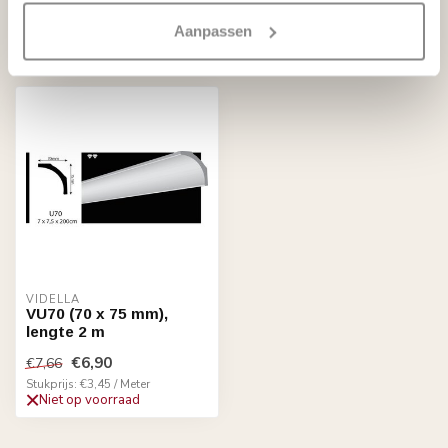
Aanpassen
Recent bekeken
VIDELLA
VU70 (70 x 75 mm),
lengte 2 m
€6,90
€7,66
Stukprijs: €3,45 / Meter
Niet op voorraad