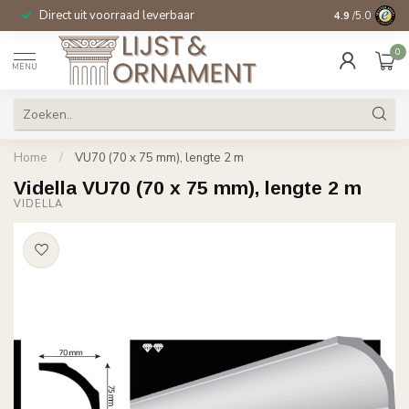
Direct uit voorraad leverbaar
14 dagen beden
4.9
/5.0
0
MENU
Home
/
VU70 (70 x 75 mm), lengte 2 m
Vidella VU70 (70 x 75 mm), lengte 2 m
VIDELLA