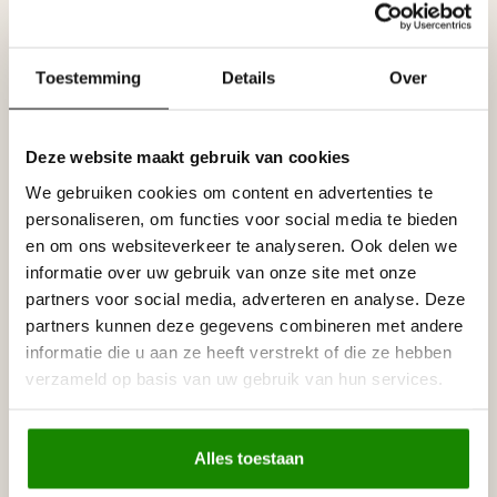
Reviews
Tags
Toestemming
Details
Over
Gerelateerde producten
Deze website maakt gebruik van cookies
HOMESTAR
Homestar Lijmkoker SX100 (490
We gebruiken cookies om content en advertenties te
€8,95
g)
personaliseren, om functies voor social media te bieden
Op voorraad
en om ons websiteverkeer te analyseren. Ook delen we
informatie over uw gebruik van onze site met onze
HOMESTAR
partners voor social media, adverteren en analyse. Deze
Homestar SET Polystyreenzaag
€30,00
en Verstekbak
partners kunnen deze gegevens combineren met andere
Op voorraad
informatie die u aan ze heeft verstrekt of die ze hebben
verzameld op basis van uw gebruik van hun services.
NMC
NMC Verstekbak MDF voor
€19,95
sierlijsten t/m 8 cm, (Small)
Alles toestaan
Op voorraad