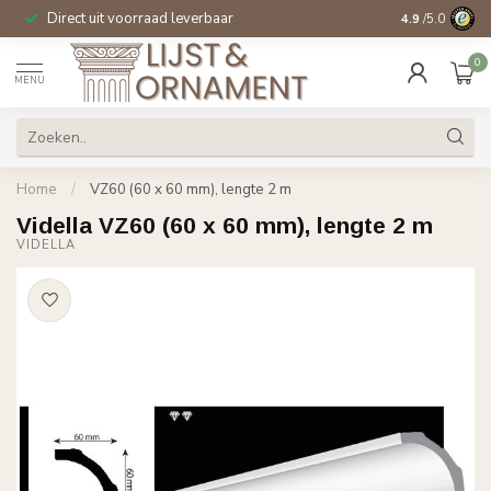
Direct uit voorraad leverbaar
14 dagen beden
4.9
/5.0
0
MENU
Home
/
VZ60 (60 x 60 mm), lengte 2 m
Vidella VZ60 (60 x 60 mm), lengte 2 m
VIDELLA