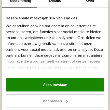
Toestemming
Details
Over
HOMESTAR
Homestar Lijmkoker SX100 (490
€8,95
g)
Deze website maakt gebruik van cookies
Op voorraad
We gebruiken cookies om content en advertenties te
personaliseren, om functies voor social media te bieden
HOMESTAR
en om ons websiteverkeer te analyseren. Ook delen we
Homestar SET Polystyreenzaag
€30,00
en Verstekbak
informatie over uw gebruik van onze site met onze
Op voorraad
partners voor social media, adverteren en analyse. Deze
partners kunnen deze gegevens combineren met andere
informatie die u aan ze heeft verstrekt of die ze hebben
NMC
NMC Verstekbak MDF voor
verzameld op basis van uw gebruik van hun services.
€19,95
sierlijsten t/m 8 cm, (Small)
Op voorraad
Alles toestaan
Recent bekeken
Aanpassen