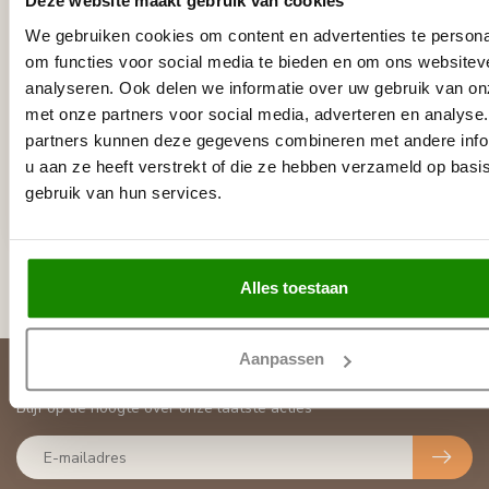
Deze website maakt gebruik van cookies
We gebruiken cookies om content en advertenties te persona
om functies voor social media te bieden en om ons websitev
analyseren. Ook delen we informatie over uw gebruik van on
met onze partners voor social media, adverteren en analyse
partners kunnen deze gegevens combineren met andere info
VIDELLA
Wandlijst ST2 (120 x 15
u aan ze heeft verstrekt of die ze hebben verzameld op basi
mm), lengte 2 m
gebruik van hun services.
€18,95
Niet op voorraad
Alles toestaan
Aanpassen
Abonneer je op onze nieuwsbrief
Blijf op de hoogte over onze laatste acties