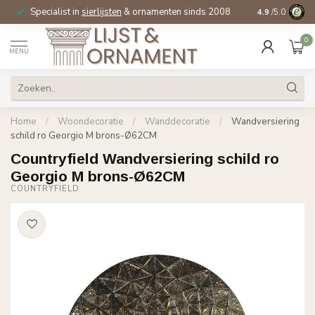
Specialist in
sierlijsten
& ornamenten sinds 2008
4.9
/5.0
0
MENU
Home
/
Woondecoratie
/
Wanddecoratie
/
Wandversiering
schild ro Georgio M brons-Ø62CM
Countryfield Wandversiering schild ro
Georgio M brons-Ø62CM
COUNTRYFIELD