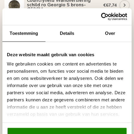
Countryfield Wandversiering
schild ro Georgio S brons-
€67,74
Ø52CM
Op voorraad
Toestemming
Details
Over
Recent bekeken
Deze website maakt gebruik van cookies
We gebruiken cookies om content en advertenties te
personaliseren, om functies voor social media te bieden
en om ons websiteverkeer te analyseren. Ook delen we
informatie over uw gebruik van onze site met onze
partners voor social media, adverteren en analyse. Deze
partners kunnen deze gegevens combineren met andere
informatie die u aan ze heeft verstrekt of die ze hebben
verzameld op basis van uw gebruik van hun services.
COUNTRYFIELD
Wandversiering schild
ro Georgio M brons-
Ø62CM