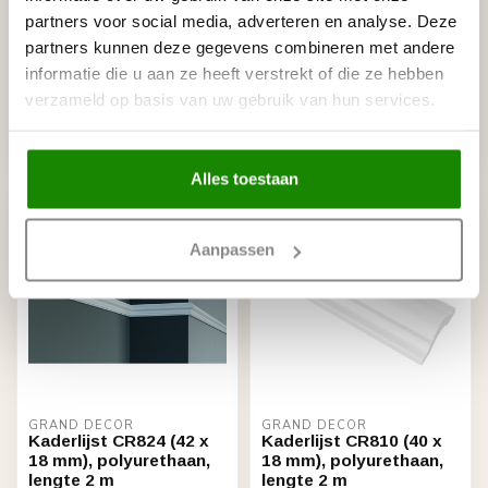
partners voor social media, adverteren en analyse. Deze
GRAND DECOR
GRAND DECOR
Kaderlijst CR954 (21 x
Kaderlijst CR727 (24 x
partners kunnen deze gegevens combineren met andere
10 mm), polyurethaan,
13 mm), polyurethaan,
informatie die u aan ze heeft verstrekt of die ze hebben
lengte 2 m
lengte 2 m
verzameld op basis van uw gebruik van hun services.
€9,38
€9,38
Stukprijs: €4,69 /
Stukprijs: €4,69 / Meter
Op voorraad (127)
Op voorraad (314)
Alles toestaan
Aanpassen
GRAND DECOR
GRAND DECOR
Kaderlijst CR824 (42 x
Kaderlijst CR810 (40 x
18 mm), polyurethaan,
18 mm), polyurethaan,
lengte 2 m
lengte 2 m