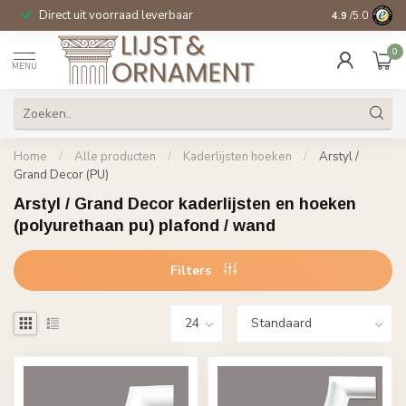
Direct uit voorraad leverbaar
14 dagen beden
4.9
/5.0
0
MENU
Home
/
Alle producten
/
Kaderlijsten hoeken
/
Arstyl /
Grand Decor (PU)
Arstyl / Grand Decor kaderlijsten en hoeken
(polyurethaan pu) plafond / wand
Filters