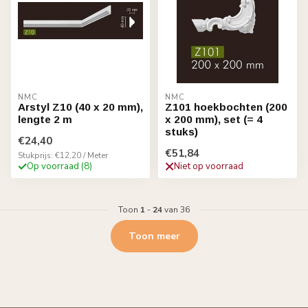
NMC
NMC
Arstyl Z10 (40 x 20 mm),
Z101 hoekbochten (200
lengte 2 m
x 200 mm), set (= 4
stuks)
€24,40
€51,84
Stukprijs: €12,20 / Meter
Op voorraad (8)
Niet op voorraad
Toon
1
-
24
van 36
Toon meer