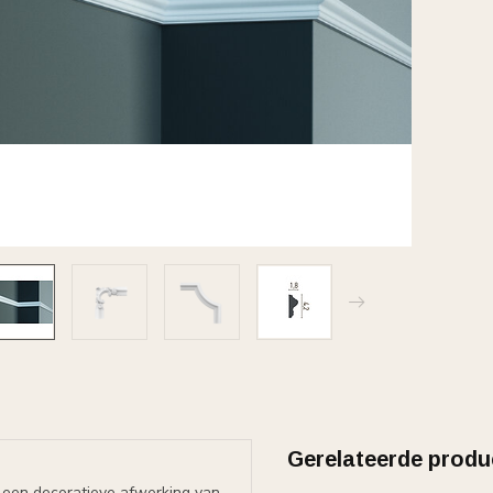
Gerelateerde produ
or een decoratieve afwerking van