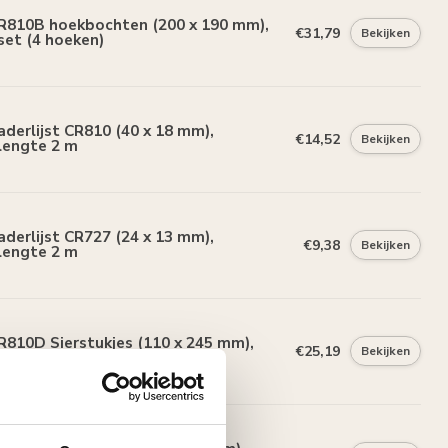
R810B hoekbochten (200 x 190 mm),
€31,79
Bekijken
set (4 hoeken)
derlijst CR810 (40 x 18 mm),
€14,52
Bekijken
lengte 2 m
derlijst CR727 (24 x 13 mm),
€9,38
Bekijken
lengte 2 m
810D Sierstukjes (110 x 245 mm),
€25,19
Bekijken
set (4 stuks)