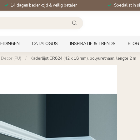
14 dagen bedenktijd & veilig betalen
Specialist in
s
EIDINGEN
CATALOGUS
INSPIRATIE & TRENDS
BLOG
d Decor (PU)
/
Kaderlijst CR824 (42 x 18 mm), polyurethaan, lengte 2 m