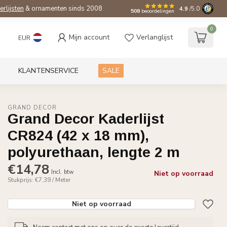
ierlijsten
& ornamenten sinds 2008
4.9
/5.0
508
beoordelingen
0
Mijn account
Verlanglijst
EUR
KLANTENSERVICE
SALE
GRAND DECOR
Grand Decor Kaderlijst
CR824 (42 x 18 mm),
polyurethaan, lengte 2 m
€14,78
Incl. btw
Niet op voorraad
Stukprijs: €7,39 / Meter
Niet op voorraad