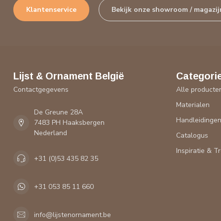
Klantenservice
Bekijk onze showroom / magazij
Lijst & Ornament België
Categori
Contactgegevens
Alle producte
Materialen
De Greune 28A
Handleidinge
7483 PH Haaksbergen
Nederland
Catalogus
Inspiratie & T
+31 (0)53 435 82 35
+31 053 85 11 660
info@lijstenornament.be