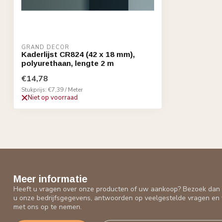
GRAND DECOR
Kaderlijst CR824 (42 x 18 mm),
polyurethaan, lengte 2 m
€14,78
Stukprijs: €7,39 / Meter
Niet op voorraad
Meer informatie
Heeft u vragen over onze producten of uw aankoop? Bezoek dan o
u onze bedrijfsgegevens, antwoorden op veelgestelde vragen en 
met ons op te nemen.