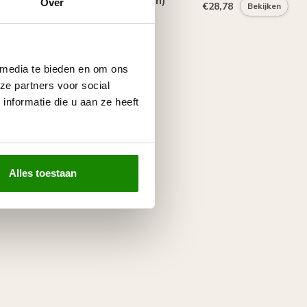
euromlijsting D480 (94 x 33 mm)
Over
€28,78
Bekijken
lengte 200 cm
 media te bieden en om ons
ze partners voor social
nformatie die u aan ze heeft
Alles toestaan