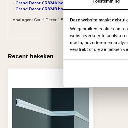
Toestemming
-
Grand Decor CR824A hoekbochten (145 x 145 mm), set (4
-
Grand Decor CR824B hoekbochten (23 x 23 mm), set (= 4 
Analogen:
Gaudi Decor 1.51.301
Deze website maakt gebruik
We gebruiken cookies om cont
websiteverkeer te analyseren
media, adverteren en analys
verstrekt of die ze hebben v
Recent bekeken