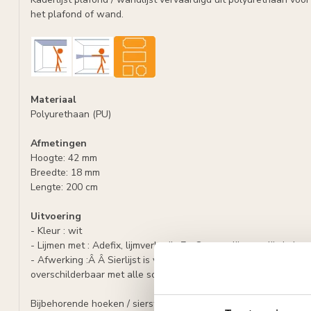
het plafond of wand.
Materiaal
Polyurethaan (PU)
Afmetingen
Hoogte: 42 mm
Breedte: 18 mm
Lengte: 200 cm
Uitvoering
- Kleur : wit
- Lijmen met : Adefix, lijmverbruik: 7 - 8 meter lijst per lijmkoker.
- Afwerking :Â Â Sierlijst is voorbehandeld met een watergedr
overschilderbaar met alle soorten verf met uitzondering van si
Bijbehorende hoeken / sierstukjes voor kaderlijst CR824: