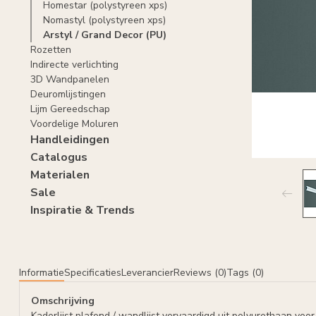
Homestar (polystyreen xps)
Nomastyl (polystyreen xps)
Arstyl / Grand Decor (PU)
Rozetten
Indirecte verlichting
3D Wandpanelen
Deuromlijstingen
Lijm Gereedschap
Voordelige Moluren
Handleidingen
Catalogus
Materialen
Sale
Inspiratie & Trends
Informatie
Specificaties
Leverancier
Reviews (0)
Tags (0)
Omschrijving
Kaderlijst plafond / wandlijst vervaardigd uit polyurethaan vo