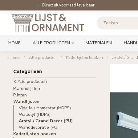
Direct uit voorraad leverbaar
HOME
ALLE PRODUCTEN
MATERIALEN
HANDL
Home
/
Alle producten
/
Kaderlijsten hoeken
/
Arstyl / Gran
Categorieën
Alle producten
Plafondlijsten
Plinten
Wandlijsten
Vidella / Homestar (HDPS)
Wallstyl (HDPS)
Arstyl / Grand Decor (PU)
Wanddecoratie (PU)
Kaderlijsten hoeken