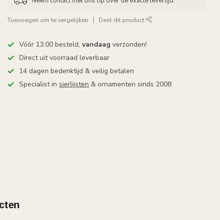
Neem contact met ons op over de exacte levertijd.
Toevoegen om te vergelijken
Deel dit product
Vóór 13:00 besteld,
vandaag
verzonden!
Direct uit voorraad leverbaar
14 dagen bedenktijd & veilig betalen
Specialist in
sierlijsten
& ornamenten sinds 2008
cten