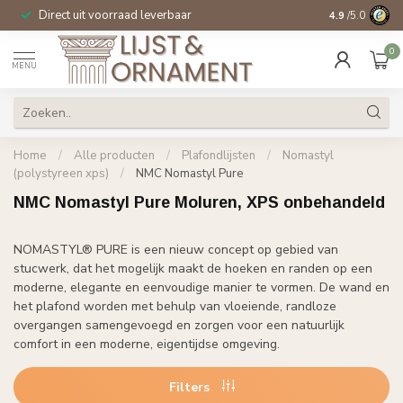
Direct uit voorraad leverbaar
14 dagen beden
4.9
/5.0
0
MENU
Home
/
Alle producten
/
Plafondlijsten
/
Nomastyl
(polystyreen xps)
/
NMC Nomastyl Pure
NMC Nomastyl Pure Moluren, XPS onbehandeld
NOMASTYL® PURE
is een nieuw concept op gebied van
stucwerk, dat het mogelijk maakt de hoeken en randen op een
moderne, elegante en eenvoudige manier te vormen. De wand en
het plafond worden met behulp van vloeiende, randloze
overgangen samengevoegd en zorgen voor een natuurlijk
comfort in een moderne, eigentijdse omgeving.
Filters