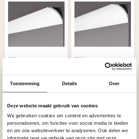
NMC
NMC
Nomastyl Pure NE3 (82
Nomastyl Pure NE4 (100
x 82 mm), lengte 2 m
x 100 mm), lengte 2 m
€13,92
€15,36
Toestemming
Details
Over
Stukprijs: €6,96 / Meter
Stukprijs: €7,68 / Meter
Levertijd 3-5 dagen
Op voorraad (34)
Deze website maakt gebruik van cookies
Toon
1
-
4
van 4
We gebruiken cookies om content en advertenties te
personaliseren, om functies voor social media te bieden
en om ons websiteverkeer te analyseren. Ook delen we
informatie over uw gebruik van onze site met onze