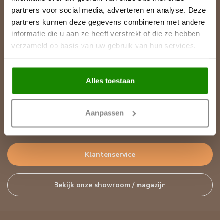
partners voor social media, adverteren en analyse. Deze
Abonneer je op onze nieuwsbrief
partners kunnen deze gegevens combineren met andere
Blijf op de hoogte over onze laatste acties
informatie die u aan ze heeft verstrekt of die ze hebben
verzameld op basis van uw gebruik van hun services.
Alles toestaan
Meer informatie
Heeft u vragen over onze producten of uw aankoop? Bezoek dan
onze klantenservicepagina. Hier vindt u onze bedrijfsgegevens,
Aanpassen
antwoorden op veelgestelde vragen en verschillende manieren
om contact met ons op te nemen.
Klantenservice
Bekijk onze showroom / magazijn