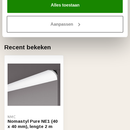
Alles toestaan
NMC
NMC Verstekbak MDF voor
€19,95
sierlijsten t/m 8 cm, (Small)
Op voorraad
Aanpassen
Recent bekeken
NMC
Nomastyl Pure NE1 (40
x 40 mm), lengte 2 m