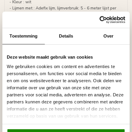
- Kleur : wit
- Lijmen met : Adefix lijm, lijmverbruik: 5 - 6 meter lijst per
lijmkoker.
- Afwerking : Onbeschilderd, overschilderbaar met alle
verven op waterbasis, zoals acrylverf, latex of muurverf
(oplosmiddelvrij).
Toestemming
Details
Over
Prijs per lijst (= 2 meter)
Specificaties
Deze website maakt gebruik van cookies
Leverancier
We gebruiken cookies om content en advertenties te
Reviews
personaliseren, om functies voor social media te bieden
Tags
en om ons websiteverkeer te analyseren. Ook delen we
informatie over uw gebruik van onze site met onze
partners voor social media, adverteren en analyse. Deze
Gerelateerde producten
partners kunnen deze gegevens combineren met andere
informatie die u aan ze heeft verstrekt of die ze hebben
NMC
NMC Adefix lijmkoker 310 ml
verzameld op basis van uw gebruik van hun services.
€8,95
Op voorraad