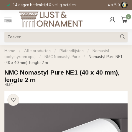
14 dagen bedenktijd & veilig betalen
Specialist in
si
4.9
/5.0
0
MENU
Home
/
Alle producten
/
Plafondlijsten
/
Nomastyl
(polystyreen xps)
/
NMC Nomastyl Pure
/
Nomastyl Pure NE1
(40 x 40 mm), lengte 2 m
NMC Nomastyl Pure NE1 (40 x 40 mm),
lengte 2 m
NMC