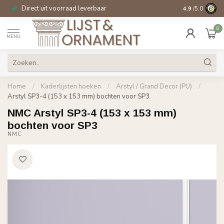
Direct uit voorraad leverbaar
14 dagen beden
4.9
/5.0
0
MENU
Home
/
Kaderlijsten hoeken
/
Arstyl / Grand Decor (PU)
/
Arstyl SP3-4 (153 x 153 mm) bochten voor SP3
NMC Arstyl SP3-4 (153 x 153 mm)
bochten voor SP3
NMC