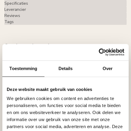
Specificaties
Leverancier
Reviews
Tags
Gerelateerde producten
GRAND DECOR
Grand Decor CR810B
hoekbochten (200 x 190 mm),
€31,79
Toestemming
Details
Over
polyurethaan, set (4 hoeken)
Op voorraad
Deze website maakt gebruik van cookies
GRAND DECOR
Grand Decor Kaderlijst CR810
We gebruiken cookies om content en advertenties te
(40 x 18 mm), polyurethaan,
€14,52
lengte 2 m
personaliseren, om functies voor social media te bieden
Op voorraad
en om ons websiteverkeer te analyseren. Ook delen we
informatie over uw gebruik van onze site met onze
partners voor social media, adverteren en analyse. Deze
GRAND DECOR