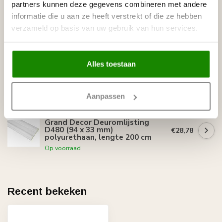
Grand Decor Kaderlijst CR727 (24
partners kunnen deze gegevens combineren met andere
x 13 mm), polyurethaan, lengte 2
€9,38
informatie die u aan ze heeft verstrekt of die ze hebben
m
verzameld op basis van uw gebruik van hun services.
Op voorraad
GRAND DECOR
Grand Decor CR810D Sierstukjes
Alles toestaan
(110 x 245 mm), polyurethaan,
€25,19
set (4 stuks)
Op voorraad
Aanpassen
GRAND DECOR
Grand Decor Deuromlijsting
D480 (94 x 33 mm)
€28,78
polyurethaan, lengte 200 cm
Op voorraad
Recent bekeken