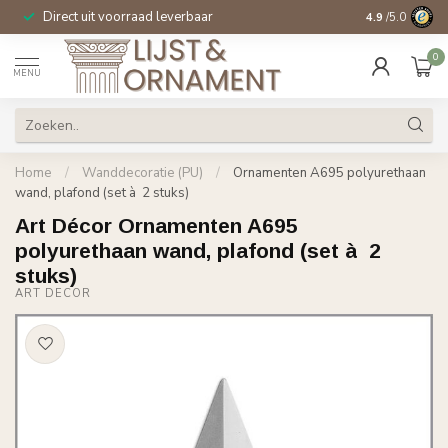
Direct uit voorraad leverbaar
14 dagen beden
4.9
/5.0
0
MENU
Home
/
Wanddecoratie (PU)
/
Ornamenten A695 polyurethaan
wand, plafond (set à 2 stuks)
Art Décor Ornamenten A695
polyurethaan wand, plafond (set à 2
stuks)
ART DÉCOR