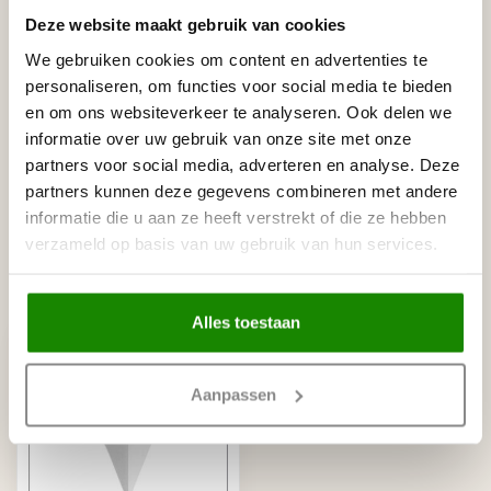
Tags
Deze website maakt gebruik van cookies
We gebruiken cookies om content en advertenties te
personaliseren, om functies voor social media te bieden
Gerelateerde producten
en om ons websiteverkeer te analyseren. Ook delen we
informatie over uw gebruik van onze site met onze
NMC
partners voor social media, adverteren en analyse. Deze
NMC Adefix lijmkoker 310 ml
€8,95
partners kunnen deze gegevens combineren met andere
Op voorraad
informatie die u aan ze heeft verstrekt of die ze hebben
verzameld op basis van uw gebruik van hun services.
Recent bekeken
Alles toestaan
Aanpassen