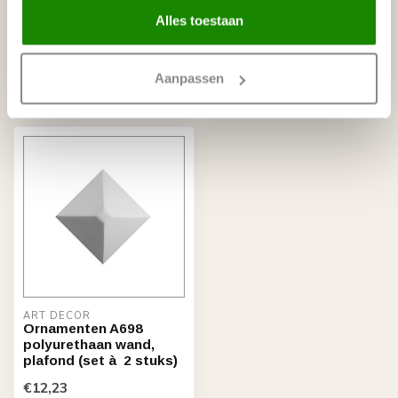
ART DÉCOR
ART DÉCOR
Ornamenten A701 L/R
Ornamenten A699
Alles toestaan
polyurethaan wand,
polyurethaan wand,
plafond (set à 2 stuks)
plafond (set à 2 stuks)
€18,76
€12,49
Aanpassen
Op voorraad (3)
Op voorraad (13)
ART DÉCOR
Ornamenten A698
polyurethaan wand,
plafond (set à 2 stuks)
€12,23