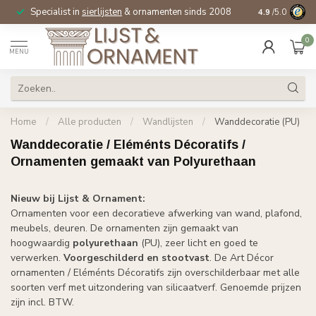
Specialist in
sierlijsten
& ornamenten sinds 2008
4.9
/5.0
0
MENU
Home
/
Alle producten
/
Wandlijsten
/
Wanddecoratie (PU)
Wanddecoratie / Eléménts Décoratifs /
Ornamenten gemaakt van Polyurethaan
Nieuw bij Lijst & Ornament:
Ornamenten voor een decoratieve afwerking van wand, plafond,
meubels, deuren. De ornamenten zijn gemaakt van
hoogwaardig
polyurethaan
(PU), zeer licht en goed te
verwerken.
Voorgeschilderd en stootvast
. De Art Décor
ornamenten / Eléménts Décoratifs zijn overschilderbaar met alle
soorten verf met uitzondering van silicaatverf. Genoemde prijzen
zijn incl. BTW.