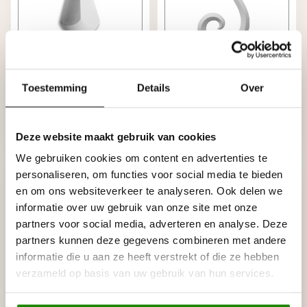
ART DÉCOR
ART DÉCOR
Ornamenten A697
Ornamenten A700 L/R
Toestemming
Details
Over
polyurethaan wand,
polyurethaan wand,
plafond (set à 2 stuks)
plafond (set à 2 stuks)
€13,44
€20,61
Deze website maakt gebruik van cookies
Op voorraad (30)
Niet op voorraad
We gebruiken cookies om content en advertenties te
personaliseren, om functies voor social media te bieden
en om ons websiteverkeer te analyseren. Ook delen we
informatie over uw gebruik van onze site met onze
partners voor social media, adverteren en analyse. Deze
partners kunnen deze gegevens combineren met andere
informatie die u aan ze heeft verstrekt of die ze hebben
verzameld op basis van uw gebruik van hun services.