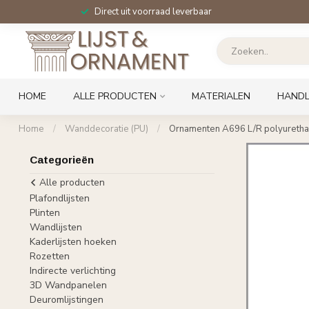
Direct uit voorraad leverbaar
HOME
ALLE PRODUCTEN
MATERIALEN
HANDL
Home
/
Wanddecoratie (PU)
/
Ornamenten A696 L/R polyurethaa
Categorieën
Alle producten
Plafondlijsten
Plinten
Wandlijsten
Kaderlijsten hoeken
Rozetten
Indirecte verlichting
3D Wandpanelen
Deuromlijstingen