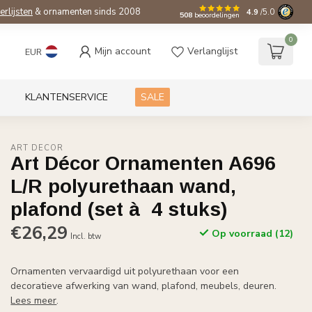
ierlijsten
& ornamenten sinds 2008
4.9
/5.0
508
beoordelingen
0
Mijn account
Verlanglijst
EUR
KLANTENSERVICE
SALE
ART DÉCOR
Art Décor Ornamenten A696
L/R polyurethaan wand,
plafond (set à 4 stuks)
€26,29
Op voorraad (12)
Incl. btw
Ornamenten vervaardigd uit polyurethaan voor een
decoratieve afwerking van wand, plafond, meubels, deuren.
Lees meer
.