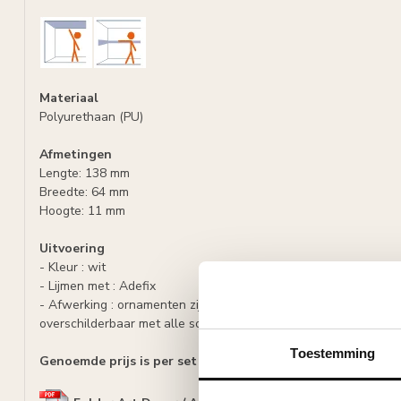
Materiaal
Polyurethaan (PU)
Afmetingen
Lengte: 138 mm
Breedte: 64 mm
Hoogte: 11 mm
Uitvoering
- Kleur : wit
- Lijmen met : Adefix
- Afwerking : ornamenten zijn voorbehandeld met een waterge
overschilderbaar met alle soorten verf met uitzondering van si
Toestemming
Genoemde prijs is per set (= 4 stuks)