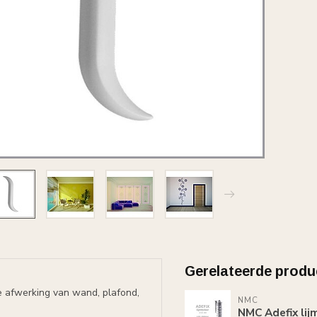
Gerelateerde produ
e afwerking van wand, plafond,
NMC
NMC Adefix lij