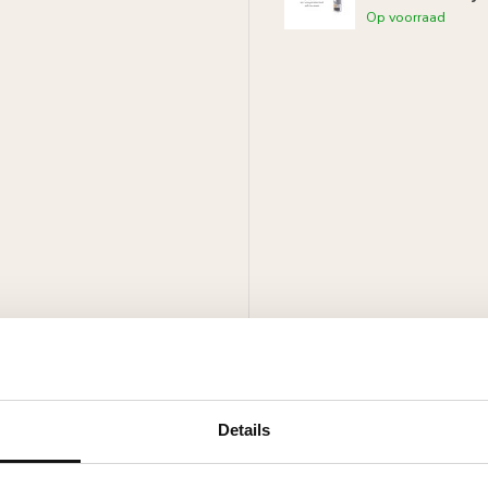
Op voorraad
dragen witte primer,
licaathoudende verven.
Details