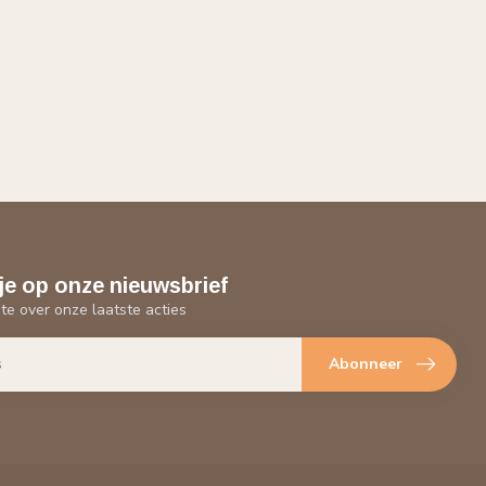
je op onze nieuwsbrief
gte over onze laatste acties
Abonneer