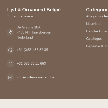
Lijst & Ornament België
Categori
Contactgegevens
Alle producte
Materialen
De Greune 28A
Handleidinge
7483 PH Haaksbergen
Nederland
Catalogus
Inspiratie & T
+31 (0)53 435 82 35
+31 053 85 11 660
info@lijstenornament.be