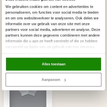
HOMESTAR
Homestar C100 (70 x 70 mm),
We gebruiken cookies om content en advertenties te
€9,60
lengte 2 m
personaliseren, om functies voor social media te bieden
Op voorraad
en om ons websiteverkeer te analyseren. Ook delen we
informatie over uw gebruik van onze site met onze
HOMESTAR
partners voor social media, adverteren en analyse. Deze
Homestar SET Polystyreenzaag
€30,00
en Verstekbak
partners kunnen deze gegevens combineren met andere
Op voorraad
informatie die u aan ze heeft verstrekt of die ze hebben
verzameld op basis van uw gebruik van hun services.
Recent bekeken
Alles toestaan
Aanpassen