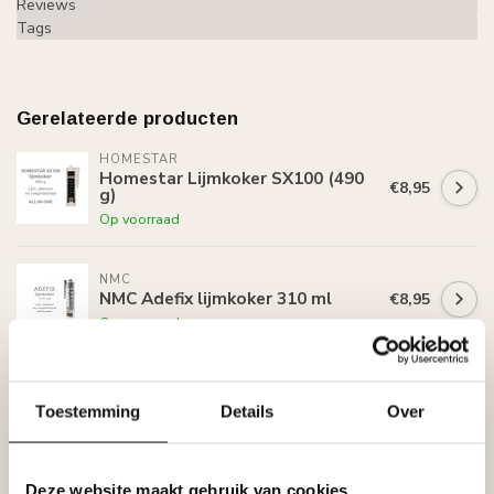
Reviews
Tags
Gerelateerde producten
HOMESTAR
Homestar Lijmkoker SX100 (490
€8,95
g)
Op voorraad
NMC
NMC Adefix lijmkoker 310 ml
€8,95
Op voorraad
HOMESTAR
Homestar S25 (25 x 15 mm),
€2,80
Toestemming
Details
Over
lengte 2 m
Op voorraad
Deze website maakt gebruik van cookies