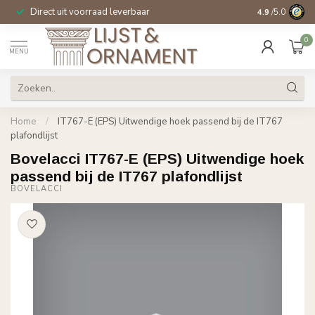
Direct uit voorraad leverbaar
14 dagen beden
4.9
/5.0
0
MENU
Home
/
IT767-E (EPS) Uitwendige hoek passend bij de IT767
plafondlijst
Bovelacci IT767-E (EPS) Uitwendige hoek
passend bij de IT767 plafondlijst
BOVELACCI