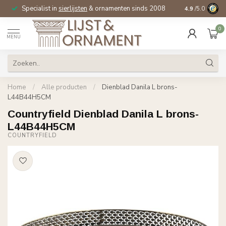
Specialist in
sierlijsten
& ornamenten sinds 2008
4.9
/5.0
0
MENU
Home
/
Alle producten
/
Dienblad Danila L brons-
L44B44H5CM
Countryfield Dienblad Danila L brons-
L44B44H5CM
COUNTRYFIELD