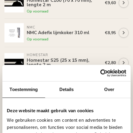
Homestar C100 (70 x 70 mm),
€9,60
lengte 2 m
Op voorraad
NMC
NMC Adefix lijmkoker 310 ml
€8,95
Op voorraad
HOMESTAR
Homestar S25 (25 x 15 mm),
€2,80
lengte 2 m
Op voorraad
HOMESTAR
Toestemming
Details
Over
Homestar SET Polystyreenzaag
€30,00
en Verstekbak
Op voorraad
Deze website maakt gebruik van cookies
HOMESTAR
We gebruiken cookies om content en advertenties te
Homestar S50 (50 x 40 mm),
€5,00
personaliseren, om functies voor social media te bieden
lengte 2 m