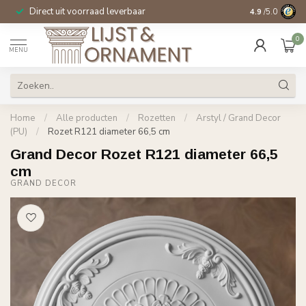
Direct uit voorraad leverbaar
14 dagen beden
4.9
/5.0
0
MENU
Home
/
Alle producten
/
Rozetten
/
Arstyl / Grand Decor
(PU)
/
Rozet R121 diameter 66,5 cm
Grand Decor Rozet R121 diameter 66,5
cm
GRAND DECOR