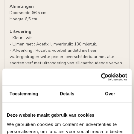
Afmetingen
Doorsnede 66,5 cm
Hoogte 6,5 cm
Uitvoering
- Kleur : wit
- Lijmen met : Adefix, lijmverbruik: 130 ml/stuk.
- Afwerking : Rozet is voorbehandeld met een
watergedragen witte primer, overschilderbaar met alle
soorten verf met uitzondering van silicaathoudende verven.
Specificaties
Leverancier
Reviews
Tags
Toestemming
Details
Over
Deze website maakt gebruik van cookies
Gerelateerde producten
We gebruiken cookies om content en advertenties te
NMC
personaliseren, om functies voor social media te bieden