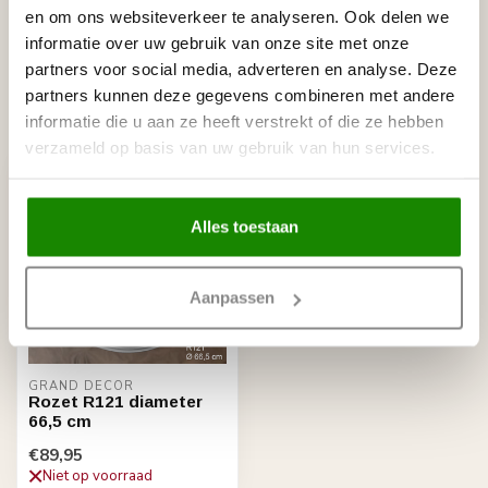
NMC Adefix lijmkoker 310 ml
€8,95
en om ons websiteverkeer te analyseren. Ook delen we
Op voorraad
informatie over uw gebruik van onze site met onze
partners voor social media, adverteren en analyse. Deze
partners kunnen deze gegevens combineren met andere
Recent bekeken
informatie die u aan ze heeft verstrekt of die ze hebben
verzameld op basis van uw gebruik van hun services.
Alles toestaan
Aanpassen
GRAND DECOR
Rozet R121 diameter
66,5 cm
€89,95
Niet op voorraad