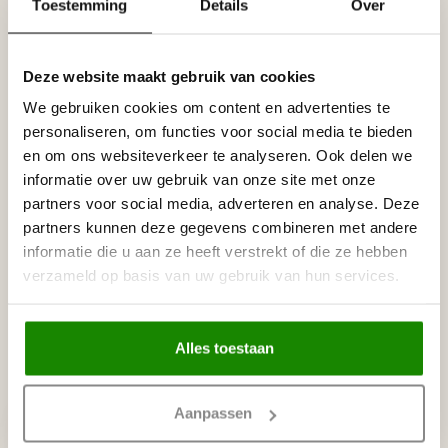
Toestemming
Details
Over
Prijs per plint (= 2 meter)
Specificaties
Deze website maakt gebruik van cookies
Leverancier
Reviews
We gebruiken cookies om content en advertenties te
Tags
personaliseren, om functies voor social media te bieden
en om ons websiteverkeer te analyseren. Ook delen we
informatie over uw gebruik van onze site met onze
partners voor social media, adverteren en analyse. Deze
Gerelateerde producten
partners kunnen deze gegevens combineren met andere
NMC
informatie die u aan ze heeft verstrekt of die ze hebben
NMC Adefix lijmkoker 310 ml
€8,95
verzameld op basis van uw gebruik van hun services.
Op voorraad
Alles toestaan
Recent bekeken
Aanpassen