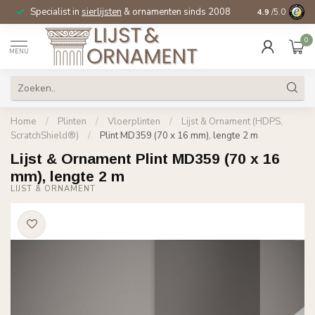
Specialist in
sierlijsten
& ornamenten sinds 2008
4.9
/5.0
0
MENU
Home
/
Plinten
/
Vloerplinten
/
Lijst & Ornament (HDPS,
ScratchShield®)
/
Plint MD359 (70 x 16 mm), lengte 2 m
Lijst & Ornament Plint MD359 (70 x 16
mm), lengte 2 m
LIJST & ORNAMENT