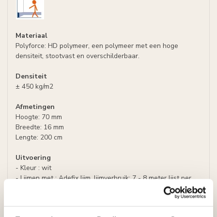
Materiaal
Polyforce: HD polymeer, een polymeer met een hoge
densiteit, stootvast en overschilderbaar.
Densiteit
± 450 kg/m2
Afmetingen
Hoogte: 70 mm
Breedte: 16 mm
Lengte: 200 cm
Uitvoering
- Kleur : wit
- Lijmen met : Adefix lijm, lijmverbruik: 7 - 8 meter lijst per
lijmkoker.
- Afwerking: Plint is voorzien van een primer,
overschilderbaar met alle soorten verf.