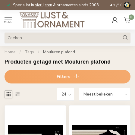
Specialist in
sierlijsten
& ornamenten sinds 2008
4.9
/5.0
0
MENU
Home
/
Tags
/
Mouluren plafond
Producten getagd met Mouluren plafond
Filters