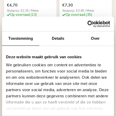
€4,70
€7,30
Stukprijs: €2,35 / Meter
Stukprijs: €3,65 / Meter
Op voorraad (13)
Op voorraad (35)
Toestemming
Details
Over
Deze website maakt gebruik van cookies
We gebruiken cookies om content en advertenties te
personaliseren, om functies voor social media te bieden
en om ons websiteverkeer te analyseren. Ook delen we
HOMESTAR
HOMESTAR
K130 (95 x 95 mm),
A3 (15 x 15 mm), lengte
informatie over uw gebruik van onze site met onze
lengte 2 m
2 m
partners voor social media, adverteren en analyse. Deze
€12,70
€2,80
partners kunnen deze gegevens combineren met andere
Stukprijs: €6,35 / Meter
Stukprijs: €1,40 / Meter
informatie die u aan ze heeft verstrekt of die ze hebben
Niet op voorraad
Op voorraad (200)
verzameld op basis van uw gebruik van hun services.