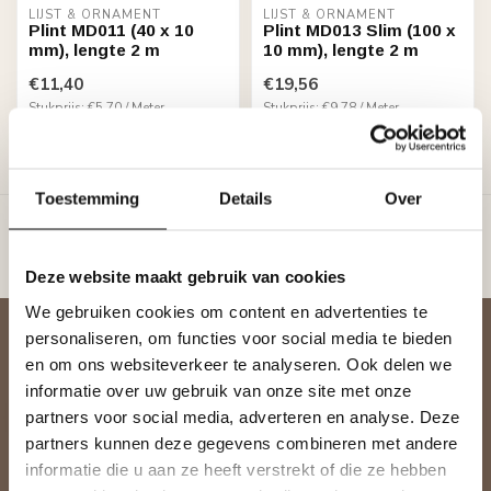
LIJST & ORNAMENT
LIJST & ORNAMENT
Plint MD011 (40 x 10
Plint MD013 Slim (100 x
mm), lengte 2 m
10 mm), lengte 2 m
€11,40
€19,56
Stukprijs: €5,70 / Meter
Stukprijs: €9,78 / Meter
Op voorraad (50)
Op voorraad (54)
Toon
1
-
4
van 4
Toestemming
Details
Over
Deze website maakt gebruik van cookies
We gebruiken cookies om content en advertenties te
personaliseren, om functies voor social media te bieden
Abonneer je op onze nieuwsbrief
en om ons websiteverkeer te analyseren. Ook delen we
Blijf op de hoogte over onze laatste acties
informatie over uw gebruik van onze site met onze
partners voor social media, adverteren en analyse. Deze
partners kunnen deze gegevens combineren met andere
informatie die u aan ze heeft verstrekt of die ze hebben