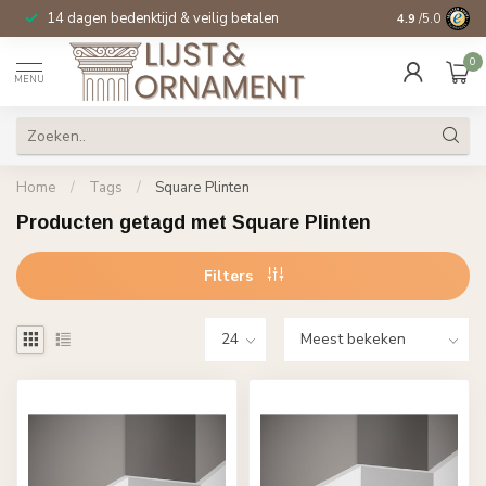
14 dagen bedenktijd & veilig betalen
Specialist in
si
4.9
/5.0
0
MENU
Home
/
Tags
/
Square Plinten
Producten getagd met Square Plinten
Filters