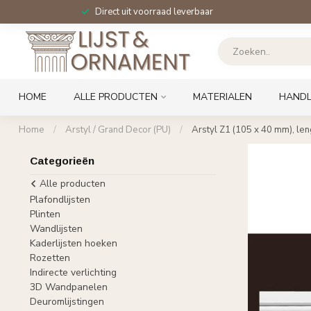
Direct uit voorraad leverbaar
HOME
ALLE PRODUCTEN
MATERIALEN
HANDL
Home
/
Arstyl / Grand Decor (PU)
/
Arstyl Z1 (105 x 40 mm), len
Categorieën
Alle producten
Plafondlijsten
Plinten
Wandlijsten
Kaderlijsten hoeken
Rozetten
Indirecte verlichting
3D Wandpanelen
Deuromlijstingen