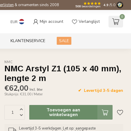
ierlijsten
& ornamenten sinds 2008
4.9
/5.0
508
beoordelingen
0
Mijn account
Verlanglijst
EUR
KLANTENSERVICE
SALE
NMC
NMC Arstyl Z1 (105 x 40 mm),
lengte 2 m
€62,00
Incl. btw
Levertijd 3-5 dagen
Stukprijs: €31,00 / Meter
Toevoegen aan
winkelwagen
Levertijd 3-5 werkdagen. Let op: aangepaste