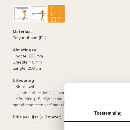
Materiaal
Polyurethaan (PU)
Afmetingen
Hoogte: 105 mm
Breedte: 40 mm
Lengte: 200 cm
Uitvoering
- Kleur : wit
- Lijmen met : Adefix, lijmverbruik: 3 - 4 meter lijst per lijmkoker.
- Afwerking :
Sierlijst is voorbehandeld met een watergedragen
met alle soorten verf met uitzondering van silicaathoudende ve
Toestemming
Prijs per lijst (= 2 meter)