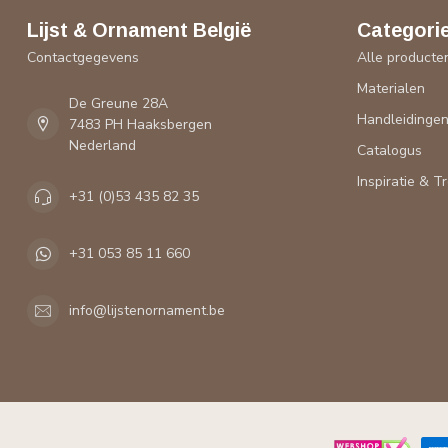
Lijst & Ornament België
Categori
Contactgegevens
Alle producte
Materialen
De Greune 28A
Handleidinge
7483 PH Haaksbergen
Nederland
Catalogus
Inspiratie & T
+31 (0)53 435 82 35
+31 053 85 11 660
info@lijstenornament.be