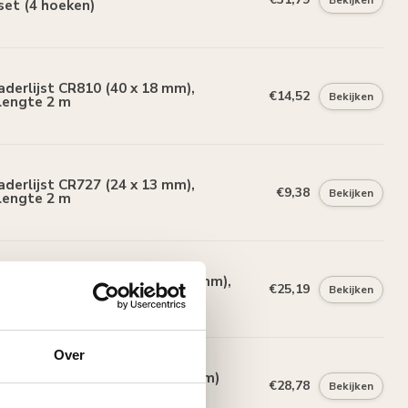
set (4 hoeken)
derlijst CR810 (40 x 18 mm),
€14,52
Bekijken
lengte 2 m
derlijst CR727 (24 x 13 mm),
€9,38
Bekijken
lengte 2 m
810D Sierstukjes (110 x 245 mm),
€25,19
Bekijken
set (4 stuks)
Over
euromlijsting D480 (94 x 33 mm)
€28,78
Bekijken
lengte 200 cm