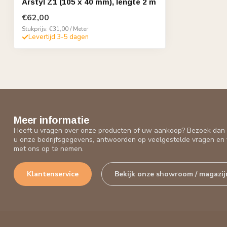
Arstyl Z1 (105 x 40 mm), lengte 2 m
€62,00
Stukprijs: €31,00 / Meter
Levertijd 3-5 dagen
Meer informatie
Heeft u vragen over onze producten of uw aankoop? Bezoek dan o
u onze bedrijfsgegevens, antwoorden op veelgestelde vragen en 
met ons op te nemen.
Klantenservice
Bekijk onze showroom / magazij