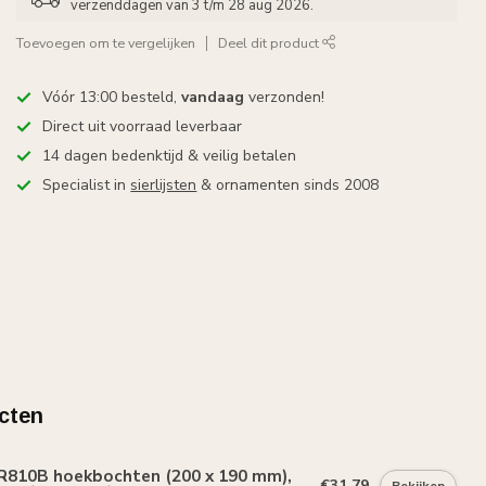
verzenddagen van 3 t/m 28 aug 2026.
Toevoegen om te vergelijken
Deel dit product
Vóór 13:00 besteld,
vandaag
verzonden!
Direct uit voorraad leverbaar
14 dagen bedenktijd & veilig betalen
Specialist in
sierlijsten
& ornamenten sinds 2008
cten
R810B hoekbochten (200 x 190 mm),
€31,79
Bekijken