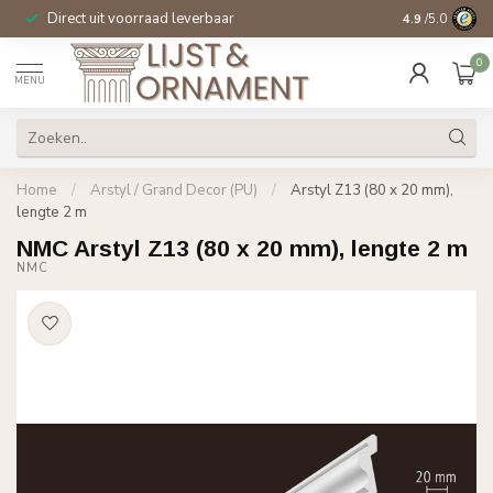
Direct uit voorraad leverbaar
14 dagen beden
4.9
/5.0
0
MENU
Home
/
Arstyl / Grand Decor (PU)
/
Arstyl Z13 (80 x 20 mm),
lengte 2 m
NMC Arstyl Z13 (80 x 20 mm), lengte 2 m
NMC