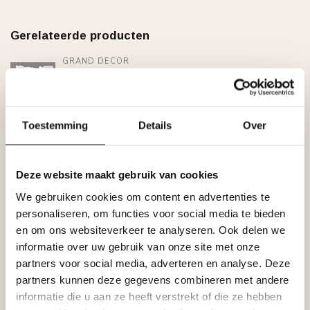
Gerelateerde producten
GRAND DECOR
Grand Decor CR810B
hoekbochten (200 x 190 mm),
€31,79
polyurethaan, set (4 hoeken)
Op voorraad
Toestemming
Details
Over
GRAND DECOR
Grand Decor Kaderlijst CR810
(40 x 18 mm), polyurethaan,
€14,52
Deze website maakt gebruik van cookies
lengte 2 m
Op voorraad
We gebruiken cookies om content en advertenties te
personaliseren, om functies voor social media te bieden
en om ons websiteverkeer te analyseren. Ook delen we
GRAND DECOR
Grand Decor Kaderlijst CR727 (24
informatie over uw gebruik van onze site met onze
x 13 mm), polyurethaan, lengte 2
€9,38
m
partners voor social media, adverteren en analyse. Deze
Op voorraad
partners kunnen deze gegevens combineren met andere
informatie die u aan ze heeft verstrekt of die ze hebben