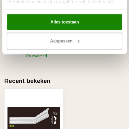
verzameld op basis van uw gebruik van hun services.
GRAND DECOR
Grand Decor CR810D Sierstukjes
(110 x 245 mm), polyurethaan,
€25,19
set (4 stuks)
Op voorraad
Alles toestaan
GRAND DECOR
Grand Decor Deuromlijsting
Aanpassen
D480 (94 x 33 mm)
€28,78
polyurethaan, lengte 200 cm
Op voorraad
Recent bekeken