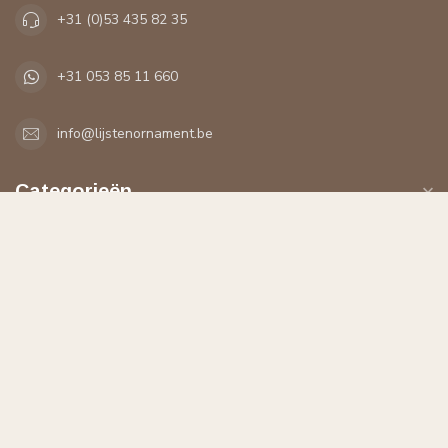
+31 (0)53 435 82 35
+31 053 85 11 660
info@lijstenornament.be
Categorieën
Informatie
Mijn account
€