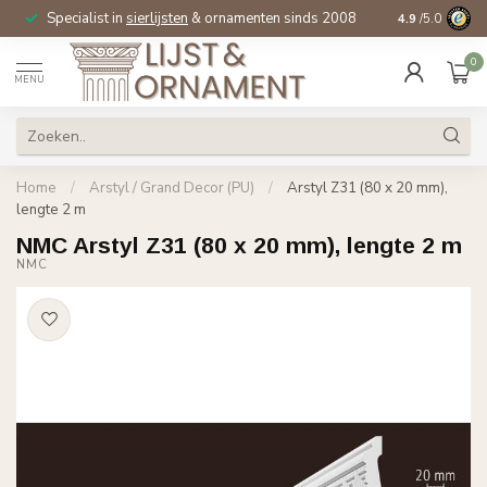
Specialist in
sierlijsten
& ornamenten sinds 2008
4.9
/5.0
0
MENU
Home
/
Arstyl / Grand Decor (PU)
/
Arstyl Z31 (80 x 20 mm),
lengte 2 m
NMC Arstyl Z31 (80 x 20 mm), lengte 2 m
NMC