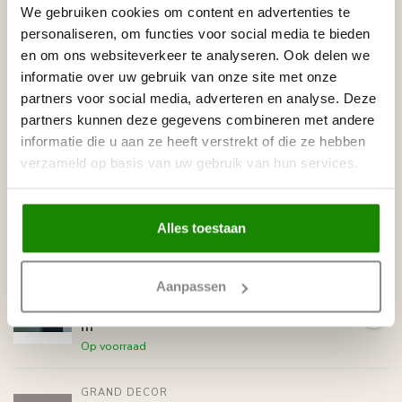
We gebruiken cookies om content en advertenties te
Gerelateerde producten
personaliseren, om functies voor social media te bieden
en om ons websiteverkeer te analyseren. Ook delen we
GRAND DECOR
informatie over uw gebruik van onze site met onze
Grand Decor CR810B
hoekbochten (200 x 190 mm),
€31,79
partners voor social media, adverteren en analyse. Deze
polyurethaan, set (4 hoeken)
partners kunnen deze gegevens combineren met andere
Op voorraad
informatie die u aan ze heeft verstrekt of die ze hebben
verzameld op basis van uw gebruik van hun services.
GRAND DECOR
Grand Decor Kaderlijst CR810
(40 x 18 mm), polyurethaan,
€14,52
lengte 2 m
Alles toestaan
Op voorraad
GRAND DECOR
Aanpassen
Grand Decor Kaderlijst CR727 (24
x 13 mm), polyurethaan, lengte 2
€9,38
m
Op voorraad
GRAND DECOR