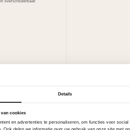
n overschilderbaar.
schilderbaar met alle verven
j).
Details
 van cookies
ent en advertenties te personaliseren, om functies voor social
. Ook delen we informatie over uw gebruik van onze site met on