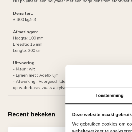
HD polymeer, een polymeer met een hoge densiteit, stootvast e
Densiteit:
± 300 kg/m3
Afmetingen:
Hoogte: 100 mm
Breedte: 15 mm
Lengte: 200 cm
Uitvoering
- Kleur : wit
- Lijmen met : Adefix lijm
- Afwerking : Voorgeschilderd met watergedragen primer, over
op waterbasis, zoals acrylverf, latex of muurverf (oplosmiddelvri
Toestemming
Recent bekeken
Deze website maakt gebruik
We gebruiken cookies om cont
websiteverkeer te analyseren