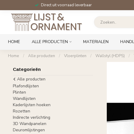
Direct uit voorraad leverbaar
HOME
ALLE PRODUCTEN
MATERIALEN
HANDL
Home
/
Alle producten
/
Vloerplinten
/
Wallstyl (HDPS)
/
Categorieën
Alle producten
Plafondlijsten
Plinten
Wandlijsten
Kaderlijsten hoeken
Rozetten
Indirecte verlichting
3D Wandpanelen
Deuromlijstingen