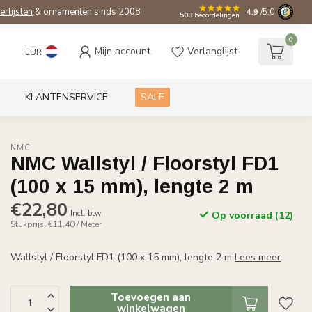
ierlijsten
& ornamenten sinds 2008
4.9
/5.0
508
beoordelingen
0
Mijn account
Verlanglijst
EUR
KLANTENSERVICE
SALE
NMC
NMC Wallstyl / Floorstyl FD1
(100 x 15 mm), lengte 2 m
€22,80
Incl. btw
Op voorraad (12)
Stukprijs: €11,40 / Meter
Wallstyl / Floorstyl FD1 (100 x 15 mm), lengte 2 m
Lees meer
.
Toevoegen aan
winkelwagen