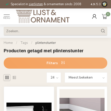
Specialist in
sierlijsten
& ornamenten sinds 2008
4.9
/5.0
0
MENU
Home
/
Tags
/
plintenstunter
Producten getagd met plintenstunter
Filters