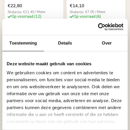
€22,80
€14,10
Stukprijs: €11,40 / Meter
Stukprijs: €7,05 / Meter
Op voorraad (12)
Op voorraad (6)
Toestemming
Details
Over
Deze website maakt gebruik van cookies
We gebruiken cookies om content en advertenties te
personaliseren, om functies voor social media te bieden
en om ons websiteverkeer te analyseren. Ook delen we
NMC
NMC
Wallstyl WL5 (85 x 15
Wallstyl WL3 (40 x 15
informatie over uw gebruik van onze site met onze
mm), lengte 2 m
mm), lengte 2 m
partners voor social media, adverteren en analyse. Deze
€19,20
€10,72
partners kunnen deze gegevens combineren met andere
Stukprijs: €9,60 / Meter
Stukprijs: €5,36 / Meter
informatie die u aan ze heeft verstrekt of die ze hebben
Op voorraad (9)
Op voorraad (62)
verzameld op basis van uw gebruik van hun services.