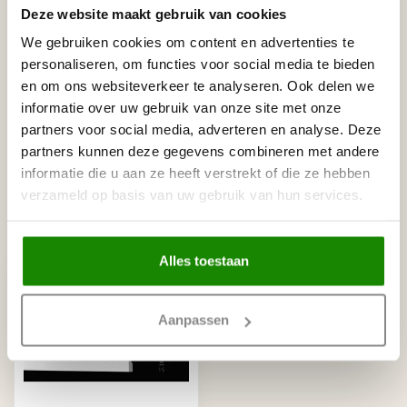
Tags
Deze website maakt gebruik van cookies
We gebruiken cookies om content en advertenties te
personaliseren, om functies voor social media te bieden
Gerelateerde producten
en om ons websiteverkeer te analyseren. Ook delen we
informatie over uw gebruik van onze site met onze
NMC
NMC Adefix lijmkoker 310 ml
partners voor social media, adverteren en analyse. Deze
€8,95
Op voorraad
partners kunnen deze gegevens combineren met andere
informatie die u aan ze heeft verstrekt of die ze hebben
verzameld op basis van uw gebruik van hun services.
Recent bekeken
Alles toestaan
Aanpassen