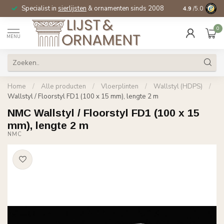
Specialist in
sierlijsten
& ornamenten sinds 2008
4.9
/5.0
0
MENU
Home
/
Alle producten
/
Vloerplinten
/
Wallstyl (HDPS)
/
Wallstyl / Floorstyl FD1 (100 x 15 mm), lengte 2 m
NMC Wallstyl / Floorstyl FD1 (100 x 15
mm), lengte 2 m
NMC