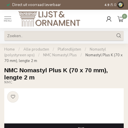
Direct uit voorraad leverbaar
14 dagen beden
4.9
/5.0
0
MENU
Home
/
Alle producten
/
Plafondlijsten
/
Nomastyl
(polystyreen xps)
/
NMC Nomastyl Plus
/
Nomastyl Plus K (70 x
70 mm), lengte 2 m
NMC Nomastyl Plus K (70 x 70 mm),
lengte 2 m
NMC