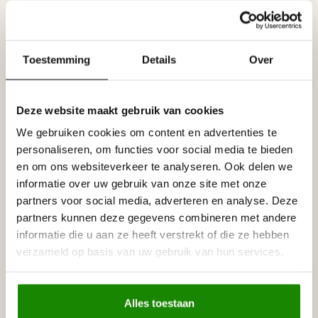
Homestar M100 niet door elkaar gebruikt kunnen worden
(minutieuze verschillen, die wel zichtbaar kunnen zijn als de
lijsten van de verschillende merken op elkaar aangesloten
worden)
Toestemming
Details
Over
Specificaties
Leverancier
Deze website maakt gebruik van cookies
Reviews
Tags
We gebruiken cookies om content en advertenties te
personaliseren, om functies voor social media te bieden
en om ons websiteverkeer te analyseren. Ook delen we
informatie over uw gebruik van onze site met onze
Gerelateerde producten
partners voor social media, adverteren en analyse. Deze
NMC
partners kunnen deze gegevens combineren met andere
NMC Adefix lijmkoker 310 ml
€8,95
informatie die u aan ze heeft verstrekt of die ze hebben
Op voorraad
verzameld op basis van uw gebruik van hun services.
HOMESTAR
Homestar SET Polystyreenzaag
€30,00
en Verstekbak
Alles toestaan
Op voorraad