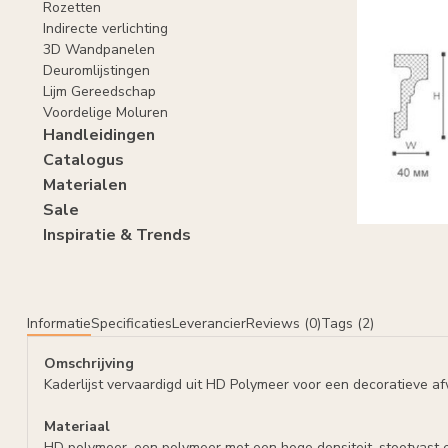
Rozetten
Indirecte verlichting
3D Wandpanelen
Deuromlijstingen
Lijm Gereedschap
Voordelige Moluren
Handleidingen
Catalogus
Materialen
Sale
Inspiratie & Trends
Informatie
Specificaties
Leverancier
Reviews (0)
Tags (2)
Omschrijving
Kaderlijst vervaardigd uit HD Polymeer voor een decoratieve a
Materiaal
HD polymeer, een polymeer met een hoge densiteit, stootvast e