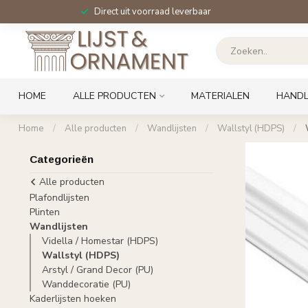
Direct uit voorraad leverbaar
HOME
ALLE PRODUCTEN
MATERIALEN
HANDL
Home
/
Alle producten
/
Wandlijsten
/
Wallstyl (HDPS)
/
Categorieën
Alle producten
Plafondlijsten
Plinten
Wandlijsten
Vidella / Homestar (HDPS)
Wallstyl (HDPS)
Arstyl / Grand Decor (PU)
Wanddecoratie (PU)
Kaderlijsten hoeken