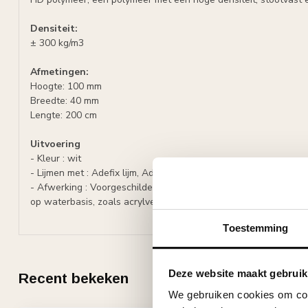
Densiteit:
± 300 kg/m3
Afmetingen:
Hoogte: 100 mm
Breedte: 40 mm
Lengte: 200 cm
Uitvoering
- Kleur : wit
- Lijmen met : Adefix lijm, Adefix-PLUS (stootvoegen).
- Afwerking : Voorgeschilderd met watergedragen primer, over
op waterbasis, zoals acrylverf, latex of muurverf (oplosmiddelvri
Toestemming
Deze website maakt gebruik
Recent bekeken
We gebruiken cookies om cont