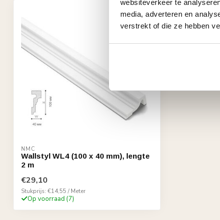
websiteverkeer te analyseren
media, adverteren en analys
verstrekt of die ze hebben v
NMC
Wallstyl WL4 (100 x 40 mm), lengte
2 m
€29,10
Stukprijs: €14,55 / Meter
Op voorraad (7)