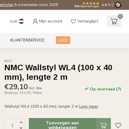
ierlijsten
& ornamenten sinds 2008
4.9
/5.0
508
beoordelingen
0
Mijn account
Verlanglijst
EUR
KLANTENSERVICE
SALE
NMC
NMC Wallstyl WL4 (100 x 40
mm), lengte 2 m
€29,10
Incl. btw
Op voorraad (7)
Stukprijs: €14,55 / Meter
Wallstyl WL4 (100 x 40 mm), lengte 2 m
Lees meer
.
Toevoegen aan
winkelwagen