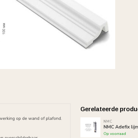
Gerelateerde produ
fwerking op de wand of plafond.
NMC
NMC Adefix lij
Op voorraad
n overschilderbaar.