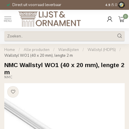
Direct uit voorraad leverbaar
14 dagen beden
4.9
/5.0
0
MENU
Home
/
Alle producten
/
Wandlijsten
/
Wallstyl (HDPS)
/
Wallstyl WO1 (40 x 20 mm), lengte 2 m
NMC Wallstyl WO1 (40 x 20 mm), lengte 2
m
NMC