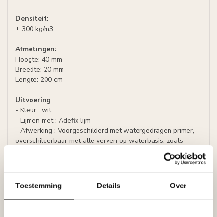
Densiteit:
± 300 kg/m3
Afmetingen:
Hoogte: 40 mm
Breedte: 20 mm
Lengte: 200 cm
Uitvoering
- Kleur : wit
- Lijmen met : Adefix lijm
- Afwerking : Voorgeschilderd met watergedragen primer,
overschilderbaar met alle verven op waterbasis, zoals
acrylverf, latex of muurverf (oplosmiddelvrij).
Specificaties
Toestemming
Details
Over
Leverancier
Reviews
Tags