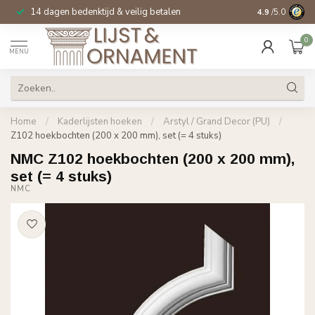
14 dagen bedenktijd & veilig betalen
Specialist in
si
4.9
/5.0
0
MENU
Home
/
Kaderlijsten hoeken
/
Arstyl / Grand Decor (PU)
/
Z102 hoekbochten (200 x 200 mm), set (= 4 stuks)
NMC Z102 hoekbochten (200 x 200 mm),
set (= 4 stuks)
NMC