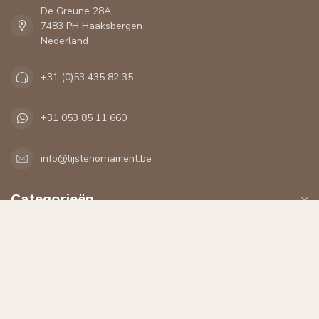
De Greune 28A
7483 PH Haaksbergen
Nederland
+31 (0)53 435 82 35
+31 053 85 11 660
info@lijstenornament.be
Categorieën
Informatie
Mijn account