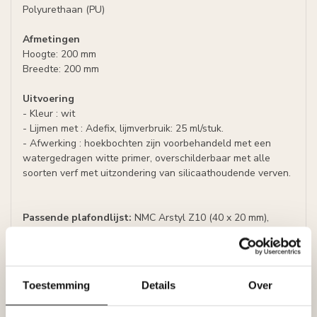
Polyurethaan (PU)
Afmetingen
Hoogte: 200 mm
Breedte: 200 mm
Uitvoering
- Kleur : wit
- Lijmen met : Adefix, lijmverbruik: 25 ml/stuk.
- Afwerking : hoekbochten zijn voorbehandeld met een
watergedragen witte primer, overschilderbaar met alle
soorten verf met uitzondering van silicaathoudende verven.
Passende plafondlijst:
NMC Arstyl Z10 (40 x 20 mm),
lengte 2 m
Genoemde prijs is per set (= 4 hoeken)
Toestemming
Details
Over
Specificaties