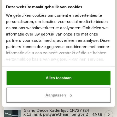
Leverancier
Reviews
Deze website maakt gebruik van cookies
Tags
We gebruiken cookies om content en advertenties te
personaliseren, om functies voor social media te bieden
en om ons websiteverkeer te analyseren. Ook delen we
Gerelateerde producten
informatie over uw gebruik van onze site met onze
partners voor social media, adverteren en analyse. Deze
GRAND DECOR
partners kunnen deze gegevens combineren met andere
Grand Decor CR810B
hoekbochten (200 x 190 mm),
€31,79
informatie die u aan ze heeft verstrekt of die ze hebben
polyurethaan, set (4 hoeken)
verzameld op basis van uw gebruik van hun services.
Op voorraad
GRAND DECOR
Alles toestaan
Grand Decor Kaderlijst CR810
(40 x 18 mm), polyurethaan,
€14,52
lengte 2 m
Op voorraad
Aanpassen
GRAND DECOR
Grand Decor Kaderlijst CR727 (24
x 13 mm), polyurethaan, lengte 2
€9,38