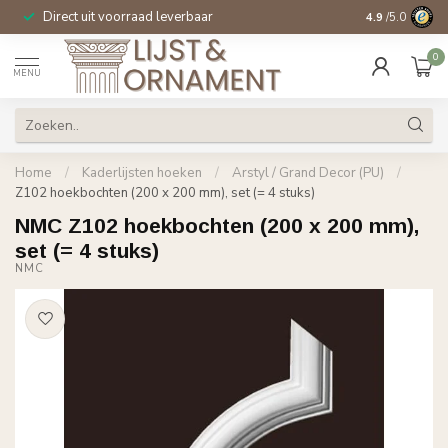
Direct uit voorraad leverbaar
14 dagen beden
4.9
/5.0
0
MENU
Home
/
Kaderlijsten hoeken
/
Arstyl / Grand Decor (PU)
/
Z102 hoekbochten (200 x 200 mm), set (= 4 stuks)
NMC Z102 hoekbochten (200 x 200 mm),
set (= 4 stuks)
NMC