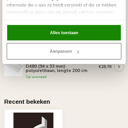
m
informatie die u aan ze heeft verstrekt of die ze hebben
Op voorraad
verzameld op basis van uw gebruik van hun services.
GRAND DECOR
Grand Decor CR810D Sierstukjes
(110 x 245 mm), polyurethaan,
€25,19
Alles toestaan
set (4 stuks)
Op voorraad
Aanpassen
GRAND DECOR
Grand Decor Deuromlijsting
D480 (94 x 33 mm)
€28,78
polyurethaan, lengte 200 cm
Op voorraad
Recent bekeken