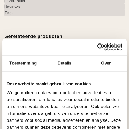
Leverancier
Reviews
Tags
Gerelateerde producten
GRAND DECOR
Grand Decor CR810B
hoekbochten (200 x 190 mm),
€31,79
polyurethaan, set (4 hoeken)
Toestemming
Details
Over
Op voorraad
GRAND DECOR
Deze website maakt gebruik van cookies
Grand Decor Kaderlijst CR810
(40 x 18 mm), polyurethaan,
€14,52
We gebruiken cookies om content en advertenties te
lengte 2 m
personaliseren, om functies voor social media te bieden
Op voorraad
en om ons websiteverkeer te analyseren. Ook delen we
informatie over uw gebruik van onze site met onze
GRAND DECOR
partners voor social media, adverteren en analyse. Deze
Grand Decor Kaderlijst CR727 (24
x 13 mm), polyurethaan, lengte 2
€9,38
partners kunnen deze gegevens combineren met andere