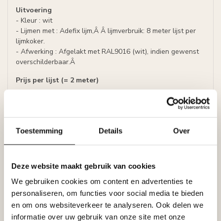
Uitvoering
- Kleur : wit
- Lijmen met : Adefix lijm,Â Â lijmverbruik: 8 meter lijst per
lijmkoker.
- Afwerking : Afgelakt met RAL9016 (wit), indien gewenst
overschilderbaar.Â
Prijs per lijst (= 2 meter)
Technisch datablad Nomafloorplinten
Specificaties
Leverancier
Toestemming
Details
Over
Reviews
Tags
Deze website maakt gebruik van cookies
We gebruiken cookies om content en advertenties te
Gerelateerde producten
personaliseren, om functies voor social media te bieden
en om ons websiteverkeer te analyseren. Ook delen we
NMC
NMC Nomafloor CS110
informatie over uw gebruik van onze site met onze