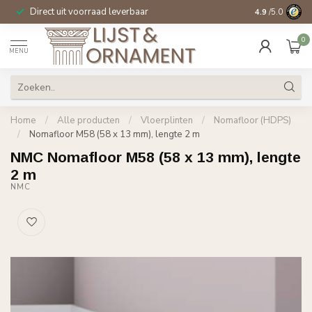
Direct uit voorraad leverbaar
14 dagen beden
4.9
/5.0
0
MENU
Home
/
Alle producten
/
Vloerplinten
/
Nomafloor (HDPS)
/
Nomafloor M58 (58 x 13 mm), lengte 2 m
NMC Nomafloor M58 (58 x 13 mm), lengte
2 m
NMC