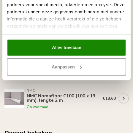
Overzetplint (110 x 22 mm),
€19,40
partners voor social media, adverteren en analyse. Deze
lengte 2 m
partners kunnen deze gegevens combineren met andere
Op voorraad
informatie die u aan ze heeft verstrekt of die ze hebben
verzameld op basis van uw gebruik van hun services.
NMC
NMC Nomafloor M80 (80 x 15
€12,00
mm), lengte 2 m
Op voorraad
Alles toestaan
NMC
NMC Nomafloor M38 (38 x 13
€9,80
Aanpassen
mm), lengte 2 m
Op voorraad
NMC
NMC Nomafloor C100 (100 x 13
€18,60
mm), lengte 2 m
Op voorraad
Recent bekeken