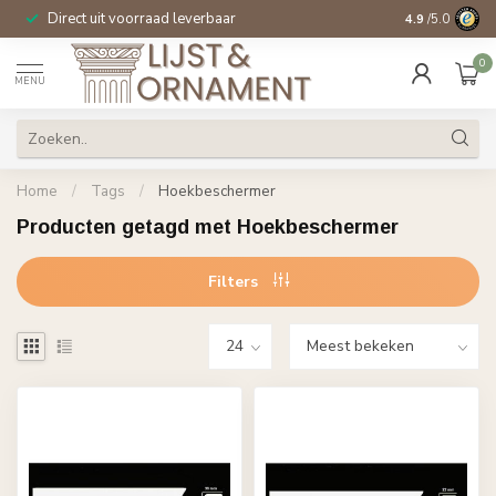
Direct uit voorraad leverbaar
14 dagen beden
4.9
/5.0
0
MENU
Home
/
Tags
/
Hoekbeschermer
Producten getagd met Hoekbeschermer
Filters