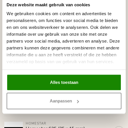
Tags
Deze website maakt gebruik van cookies
We gebruiken cookies om content en advertenties te
personaliseren, om functies voor social media te bieden
Gerelateerde producten
en om ons websiteverkeer te analyseren. Ook delen we
informatie over uw gebruik van onze site met onze
HOMESTAR
Homestar Lijmkoker SX100 (490
partners voor social media, adverteren en analyse. Deze
€8,95
g)
partners kunnen deze gegevens combineren met andere
Op voorraad
informatie die u aan ze heeft verstrekt of die ze hebben
verzameld op basis van uw gebruik van hun services.
HOMESTAR
Homestar C100 (70 x 70 mm),
€9,60
lengte 2 m
Op voorraad
Alles toestaan
NMC
Aanpassen
NMC Adefix lijmkoker 310 ml
€8,95
Op voorraad
HOMESTAR