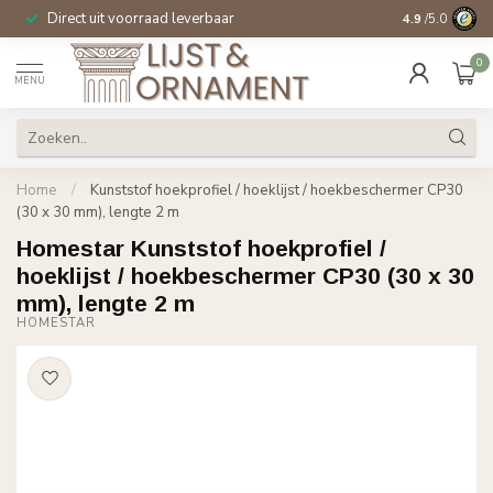
Direct uit voorraad leverbaar
14 dagen beden
4.9
/5.0
0
MENU
Home
/
Kunststof hoekprofiel / hoeklijst / hoekbeschermer CP30
(30 x 30 mm), lengte 2 m
Homestar Kunststof hoekprofiel /
hoeklijst / hoekbeschermer CP30 (30 x 30
mm), lengte 2 m
HOMESTAR