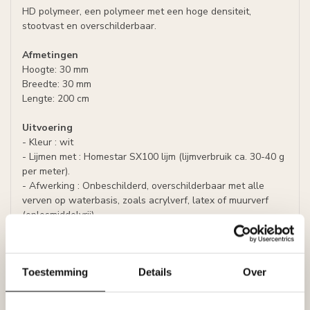
HD polymeer, een polymeer met een hoge densiteit,
stootvast en overschilderbaar.
Afmetingen
Hoogte: 30 mm
Breedte: 30 mm
Lengte: 200 cm
Uitvoering
- Kleur : wit
- Lijmen met : Homestar SX100 lijm (lijmverbruik ca. 30-40 g
per meter).
- Afwerking : Onbeschilderd, overschilderbaar met alle
verven op waterbasis, zoals acrylverf, latex of muurverf
(oplosmiddelvrij).
Prijs per plint (= 2 meter)
Specificaties
Toestemming
Details
Over
Leverancier
Reviews