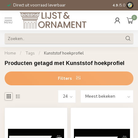
Direct uit voorraad leverbaar
14 dagen beden
4.9
/5.0
0
MENU
Home
/
Tags
/
Kunststof hoekprofiel
Producten getagd met Kunststof hoekprofiel
Filters