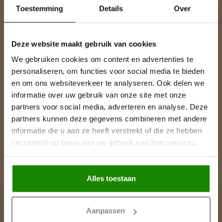
Blijf op de hoogte over onze laatste acties
Toestemming
Details
Over
Deze website maakt gebruik van cookies
We gebruiken cookies om content en advertenties te
Meer informatie
personaliseren, om functies voor social media te bieden
Heeft u vragen over onze producten of uw aankoop? Bezoek dan
en om ons websiteverkeer te analyseren. Ook delen we
onze klantenservicepagina. Hier vindt u onze bedrijfsgegevens,
antwoorden op veelgestelde vragen en verschillende manieren
informatie over uw gebruik van onze site met onze
om contact met ons op te nemen.
partners voor social media, adverteren en analyse. Deze
partners kunnen deze gegevens combineren met andere
Klantenservice
informatie die u aan ze heeft verstrekt of die ze hebben
verzameld op basis van uw gebruik van hun services.
Bekijk onze showroom / magazijn
Alles toestaan
Aanpassen
Lijst & Ornament België