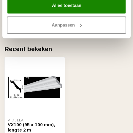
Alles toestaan
NMC
NMC Nomastyl Plus AT (100 x 95
€23,68
mm), lengte 2 m
Op voorraad
Aanpassen
Recent bekeken
VIDELLA
VX100 (95 x 100 mm),
lengte 2 m