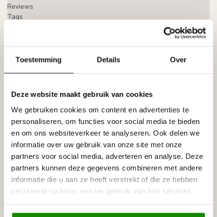
Reviews
Tags
Gerelateerde producten
Toestemming
Details
Over
HOMESTAR
Homestar Lijmkoker SX100 (490
€8,95
g)
Deze website maakt gebruik van cookies
Op voorraad
We gebruiken cookies om content en advertenties te
personaliseren, om functies voor social media te bieden
NMC
en om ons websiteverkeer te analyseren. Ook delen we
NMC Verstekbak MDF voor
€29,95
sierlijsten t/m 10 cm, (Large)
informatie over uw gebruik van onze site met onze
Op voorraad
partners voor social media, adverteren en analyse. Deze
partners kunnen deze gegevens combineren met andere
HOMESTAR
informatie die u aan ze heeft verstrekt of die ze hebben
Homestar Polystyreenzaag
€20,10
verzameld op basis van uw gebruik van hun services.
HOMESTAR
Op voorraad