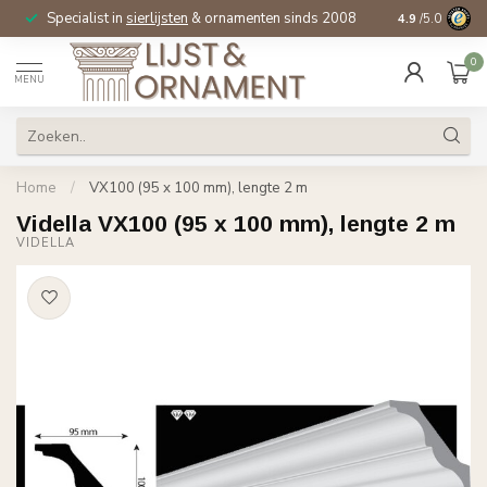
Specialist in
sierlijsten
& ornamenten sinds 2008
4.9
/5.0
0
MENU
Home
/
VX100 (95 x 100 mm), lengte 2 m
Vidella VX100 (95 x 100 mm), lengte 2 m
VIDELLA