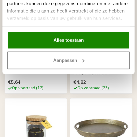
partners kunnen deze gegevens combineren met andere
informatie die u aan ze heeft verstrekt of die ze hebben
verzameld op basis van uw gebruik van hun services.
Alles toestaan
COUNTRYFIELD
COUNTRYFIELD
Aanpassen
Kaars effen Tonnie M
MKaars 2h20cm Twirly
zwart-L7,3B7,3H9,5CM
S s2 zwart-
L20,7B4,6H2,5C
€5,64
€4,82
Op voorraad (12)
Op voorraad (23)