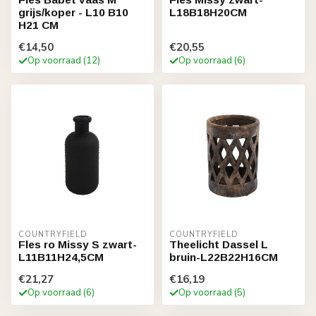
grijs/koper - L10 B10
L18B18H20CM
H21 CM
€14,50
€20,55
Op voorraad (12)
Op voorraad (6)
COUNTRYFIELD
COUNTRYFIELD
Fles ro Missy S zwart-
Theelicht Dassel L
L11B11H24,5CM
bruin-L22B22H16CM
€21,27
€16,19
Op voorraad (6)
Op voorraad (5)