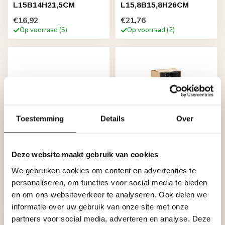
L15B14H21,5CM
L15,8B15,8H26CM
€16,92
€21,76
Op voorraad (5)
Op voorraad (2)
Toestemming
Details
Over
Deze website maakt gebruik van cookies
COUNTRYFIELD
COUNTRYFIELD
Dienblad Bertus L grijs-
Kaars 2h14cm Vela s6
We gebruiken cookies om content en advertenties te
L40B40H6CM
zwart-L14,5B6,5H4,5CM
personaliseren, om functies voor social media te bieden
€26,60
€4,33
en om ons websiteverkeer te analyseren. Ook delen we
Op voorraad (1)
Op voorraad (24)
informatie over uw gebruik van onze site met onze
partners voor social media, adverteren en analyse. Deze