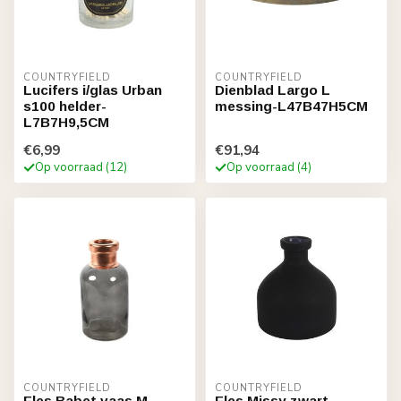
COUNTRYFIELD
COUNTRYFIELD
Lucifers i/glas Urban
Dienblad Largo L
s100 helder-
messing-L47B47H5CM
L7B7H9,5CM
€6,99
€91,94
Op voorraad (12)
Op voorraad (4)
COUNTRYFIELD
COUNTRYFIELD
Fles Babet vaas M
Fles Missy zwart-