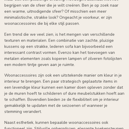
begrijpen van de sfeer die je wilt creëren. Ben je op zoek naar
een warme, uitnodigende sfeer? Of misschien een meer
minimalistische, strakke look? Ongeacht je voorkeur, er zijn
woonaccessoires die bij elke stijl passen.
Een trend die we veel zien, is het mengen van verschillende
texturen en materialen. Een combinatie van zachte, pluizige
kussens op een strakke, lederen sofa kan bijvoorbeeld een
interessant contrast vormen. Evenzo kan het toevoegen van
metalen elementen zoals koperen lampen of zilveren fotolijsten
een modern tintje geven aan je ruimte.
Woonaccessoires zijn ook een uitstekende manier om kleur in je
interieur te brengen. Een paar strategisch geplaatste items in
een levendige kleur kunnen een kamer doen opleven zonder dat
je de muren hoeft te schilderen of dure meubelstukken hoeft aan
te schaffen. Bovendien bieden ze de flexibiliteit om je interieur
gemakkelijk te updaten met de seizoenen of wanneer je
stemming verandert.
Naast esthetiek, kunnen bepaalde woonaccessoires ook
functioneel zijn. Stijlvolle opbergdozen, elegante boekensteunen