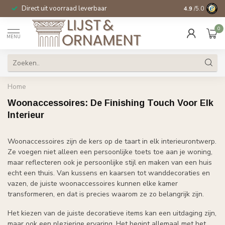
Direct uit voorraad leverbaar
14 dagen beden
4.9
/5.0
0
MENU
Home
Woonaccessoires: De Finishing Touch Voor Elk
Interieur
Woonaccessoires zijn de kers op de taart in elk interieurontwerp.
Ze voegen niet alleen een persoonlijke toets toe aan je woning,
maar reflecteren ook je persoonlijke stijl en maken van een huis
echt een thuis. Van kussens en kaarsen tot wanddecoraties en
vazen, de juiste woonaccessoires kunnen elke kamer
transformeren, en dat is precies waarom ze zo belangrijk zijn.
Het kiezen van de juiste decoratieve items kan een uitdaging zijn,
maar ook een plezierige ervaring. Het begint allemaal met het