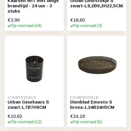
Kaarsen WIT met lange
Urban Geurstokje S
brandtijd - 24 uur - 3
zwart-L9,2B9,2H22,5CM
stuks
€3,90
€18,60
Op voorraad (44)
Op voorraad (3)
COUNTRYFIELD
COUNTRYFIELD
Urban Geurkaars S
Dienblad Emesto S
zwart-L7B7H9CM
brons-L34B34H5CM
€10,62
€24,18
Op voorraad (12)
Op voorraad (5)