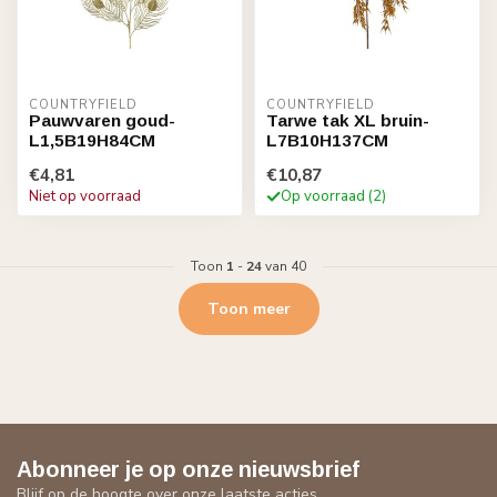
COUNTRYFIELD
COUNTRYFIELD
Pauwvaren goud-
Tarwe tak XL bruin-
L1,5B19H84CM
L7B10H137CM
€4,81
€10,87
Niet op voorraad
Op voorraad (2)
Toon
1
-
24
van 40
Toon meer
Abonneer je op onze nieuwsbrief
Blijf op de hoogte over onze laatste acties