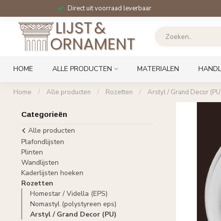
Direct uit voorraad leverbaar
HOME
ALLE PRODUCTEN
MATERIALEN
HANDL
Home
/
Alle producten
/
Rozetten
/
Arstyl / Grand Decor (PU
Categorieën
Alle producten
Plafondlijsten
Plinten
Wandlijsten
Kaderlijsten hoeken
Rozetten
Homestar / Vidella (EPS)
Nomastyl (polystyreen eps)
Arstyl / Grand Decor (PU)