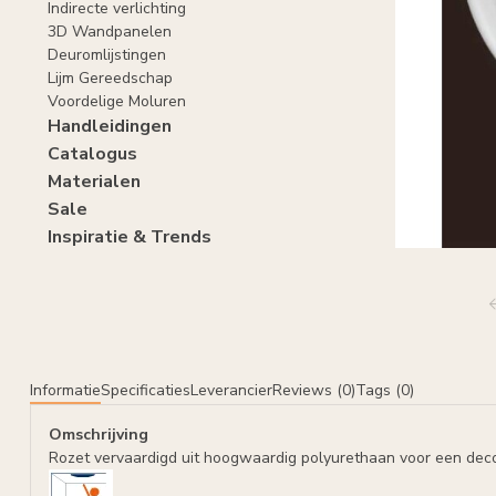
Indirecte verlichting
3D Wandpanelen
Deuromlijstingen
Lijm Gereedschap
Voordelige Moluren
Handleidingen
Catalogus
Materialen
Sale
Inspiratie & Trends
Informatie
Specificaties
Leverancier
Reviews (0)
Tags (0)
Omschrijving
Rozet vervaardigd uit hoogwaardig polyurethaan voor een deco