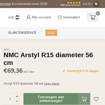
ierlijsten
& ornamenten sinds 2008
4.9
/5.0
508
beoordelingen
0
Mijn account
Verlanglijst
EUR
KLANTENSERVICE
SALE
NMC
NMC Arstyl R15 diameter 56
cm
€69,36
Levertijd 3-5 dagen
Incl. btw
Arstyl R15 diameter 56 cm
Lees meer
.
Toevoegen aan
winkelwagen