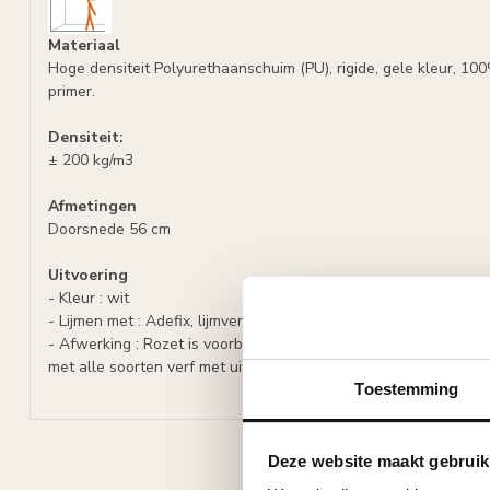
Materiaal
Hoge densiteit Polyurethaanschuim (PU), rigide, gele kleur, 10
primer.
Densiteit:
± 200 kg/m3
Afmetingen
Doorsnede 56 cm
Uitvoering
- Kleur : wit
- Lijmen met : Adefix, lijmverbruik: 95 ml/stuk.
- Afwerking : Rozet is voorbehandeld met een watergedragen w
met alle soorten verf met uitzondering van silicaathoudende ve
Toestemming
Deze website maakt gebruik