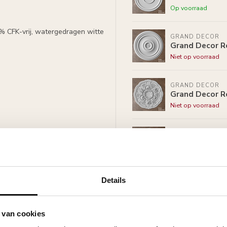
Op voorraad
0% CFK-vrij, watergedragen witte
GRAND DECOR
Grand Decor R
Niet op voorraad
GRAND DECOR
Grand Decor R
Niet op voorraad
GRAND DECOR
Grand Decor R
Op voorraad
itte primer, overschilderbaar
rven.
Details
GRAND DECOR
Grand Decor R
Op voorraad
 van cookies