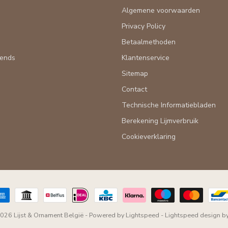
Algemene voorwaarden
n
Privacy Policy
Betaalmethoden
rends
Klantenservice
Sitemap
Contact
Technische Informatiebladen
Berekening Lijmverbruik
Cookieverklaring
026 Lijst & Ornament België
- Powered by
Lightspeed
-
Lightspeed design
b