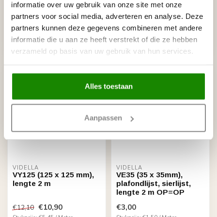
informatie over uw gebruik van onze site met onze
VB25 (15 x 25 mm),
VX100 (95 x 100 mm),
lengte 2 m
lengte 2 m
partners voor social media, adverteren en analyse. Deze
partners kunnen deze gegevens combineren met andere
€2,00
€8,90
€2,22
€9,88
informatie die u aan ze heeft verstrekt of die ze hebben
Stukprijs: €1,00 / Meter
Stukprijs: €4,45 / Meter
Niet op voorraad
Niet op voorraad
verzameld op basis van uw gebruik van hun services.
Alles toestaan
Aanpassen
VIDELLA
VIDELLA
VY125 (125 x 125 mm),
VE35 (35 x 35mm),
lengte 2 m
plafondlijst, sierlijst,
lengte 2 m OP=OP
€10,90
€3,00
€12,10