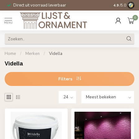
Direct uit voorraad leverbaar
14 dagen beden
4.9
/5.0
0
MENU
Home
/
Merken
/
Vidella
Vidella
Filters