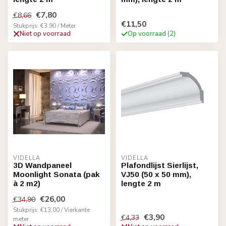
€7,80
€8,66
€11,50
Stukprijs: €3,90 / Meter
Niet op voorraad
Op voorraad (2)
VIDELLA
VIDELLA
3D Wandpaneel
Plafondlijst Sierlijst,
Moonlight Sonata (pak
VJ50 (50 x 50 mm),
à 2 m2)
lengte 2 m
€26,00
€34,90
Stukprijs: €13,00 / Vierkante
€3,90
€4,33
meter